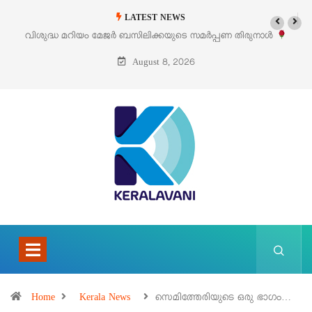
LATEST NEWS
 സമർപ്പണ തിരുനാൾ
‘പെറ്റൽസ്’ ലൈഫ് സ്റ്റൈൽ എക്സിബിഷനും സെയി
പെരുമാനൂരിൽ
August 8, 2026
Home
Kerala News
സെമിത്തേരിയുടെ ഒരു ഭാഗം…