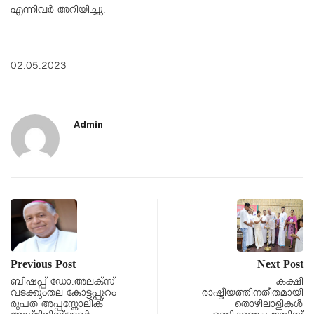
എന്നിവർ അറിയിച്ചു.
02.05.2023
Admin
Previous Post
Next Post
ബിഷപ്പ് ഡോ.അലക്സ്
കക്ഷി
വടക്കുംതല കോട്ടപ്പുറം
രാഷ്ടീയത്തിനതീതമായി
രൂപത അപ്പസ്തോലിക്
തൊഴിലാളികൾ