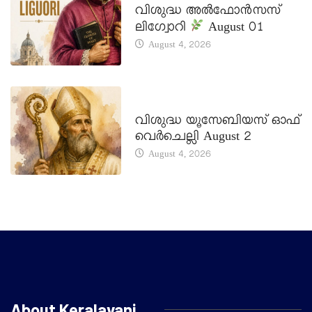
വിശുദ്ധ അൽഫോൻസസ്
ലിഗ്വോറി
August 01
August 4, 2026
DAILY SAINTS
വിശുദ്ധ യൂസേബിയസ് ഓഫ്
വെർചെല്ലി August 2
August 4, 2026
About Keralavani