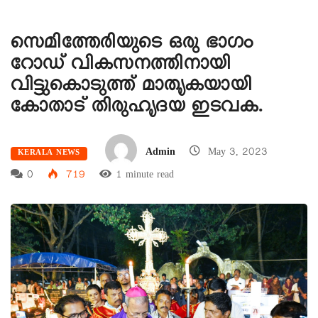
സെമിത്തേരിയുടെ ഒരു ഭാഗം
റോഡ് വികസനത്തിനായി
വിട്ടുകൊടുത്ത് മാതൃകയായി
കോതാട് തിരുഹൃദയ ഇടവക.
Admin
May 3, 2023
KERALA NEWS
0
719
1 minute read