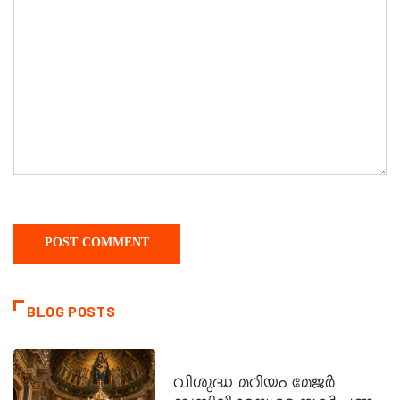
BLOG POSTS
DAILY SAINTS
വിശുദ്ധ മറിയം മേജർ