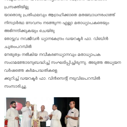
പ്രസക്തിയില്ല.
യാതൊരു പ്രതിഫലവും ആഗ്രഹിക്കാതെ മതബോധനരംഗത്ത്
നിസ്വാർത്ഥ സേവനം നടത്തുന്ന എല്ലാ മതാധ്യാപകരെയും
അഭിനന്ദിക്കുകയും ചെയ്തു
തോട്ടുവ നവജീവൻ ധ്യാനകേന്ദ്രം ഡയറക്ടർ ഫാ. വിബിൻ
ചൂതംപറമ്പിൽ
നേതൃത്വം നൽകിയ നവീകരണധ്യാനവും മതാധ്യാപക
സംഗമത്തോടനുബദ്ധിച്ച് സംഘടിപ്പിച്ചിരുന്നു. അടുത്ത അധ്യയന
വർഷത്തെ കർമപദ്ധതികളെ
ക്കുറിച്ച് ഡയറക്ടർ ഫാ. വിൻസെന്റ് നടുവിലപറമ്പിൽ
സംസാരിച്ചു.