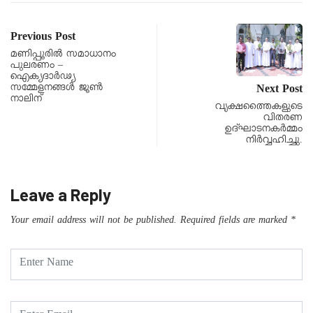
Previous Post
മണിപ്പൂരിൽ സമാധാനം
പുലരണം –
ഐക്യദാർഢ്യ
സമ്മേളനങ്ങൾ ജൂൺ
Next Post
നാലിന്
വൃക്ഷത്തൈകളുടെ
വിതരണ
ഉദ്ഘാടനകര്‍മ്മം
നിര്‍വ്വഹിച്ചു.
Leave a Reply
Your email address will not be published.
Required fields are marked
*