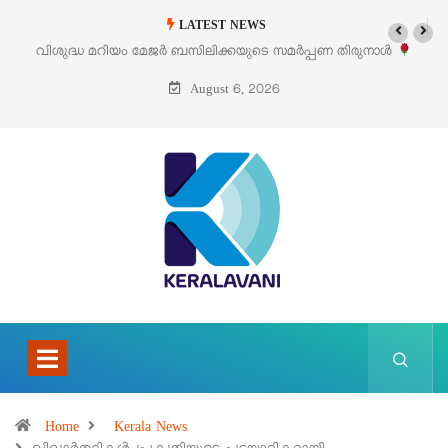
LATEST NEWS
 സമർപ്പണ തിരുനാൾ
‘പെറ്റൽസ്’ ലൈഫ് സ്റ്റൈൽ എക്സിബിഷനും സെയി
പെരുമാനൂരിൽ
August 6, 2026
Home
Kerala News