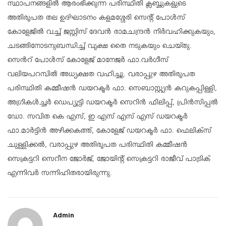
സ്ഥാപനങ്ങളിൽ ആരംഭിക്കുന്ന പരിസ്ഥിതി ക്ലബ്ബുകളുടെ
അതിരൂപത തല ഉദ്ഘാടനം കളമശ്ശേരി സെൻ്റ് പോൾസ്
കോളേജിൽ വച്ച് ജസ്റ്റിസ് ദേവൻ രാമചന്ദ്രൻ നിർവഹിക്കുകയും,
ചടങ്ങിനോടനുബന്ധിച്ച് വൃക്ഷ തൈ നടുകയും ചെയ്തു.
സെൻറ് പോൾസ് കോളേജ് മാനേജർ ഫാ.വർഗീസ്
വലിയപറമ്പിൽ അധ്യക്ഷത വഹിച്ചു. വരാപ്പുഴ അതിരൂപത
പരിസ്ഥിതി കമ്മീഷൻ ഡയറക്ടർ ഫാ. സെബാസ്റ്റ്യൻ കറുകപ്പിള്ളി,
അഗ്രികൾച്ചർ ഡെപ്യൂട്ടി ഡയറക്ടർ സെറിൻ ഫിലിപ്പ്, പ്രിൻസിപ്പൽ
ഡോ. സവിത കെ എസ്, ഇ എസ് എസ് എസ് ഡയറക്ടർ
ഫാ.മാർട്ടിൻ അഴിക്കകത്ത്, കോളേജ് ഡയറക്ടർ ഫാ. ഫെലിക്സ്
ചുള്ളിക്കൽ, വരാപ്പുഴ അതിരൂപത പരിസ്ഥിതി കമ്മീഷൻ
സെക്രട്ടറി സെറീന ജോർജ്, ജോയിൻ്റ് സെക്രട്ടറി രാജീവ് പാട്രിക്
എന്നിവർ സന്നിഹിതരായിരുന്നു.
Admin