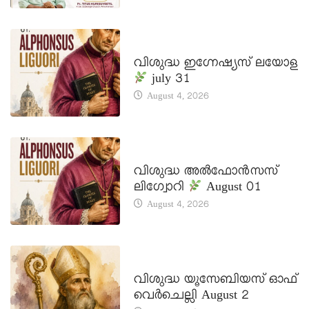
DAILY SAINTS
വിശുദ്ധ ഇഗ്നേഷ്യസ് ലയോള
july 31
August 4, 2026
DAILY SAINTS
വിശുദ്ധ അൽഫോൻസസ്
ലിഗ്വോറി
August 01
August 4, 2026
DAILY SAINTS
വിശുദ്ധ യൂസേബിയസ് ഓഫ്
വെർചെല്ലി August 2