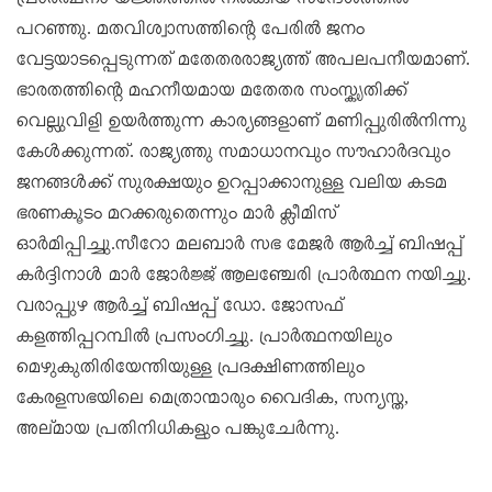
പ്രാർത്ഥനാ യജ്ഞത്തിൽ നൽകിയ സന്ദേശത്തിൽ
പറഞ്ഞു. മതവിശ്വാസത്തിന്റെ പേരിൽ ജനം
വേട്ടയാടപ്പെടുന്നത് മതേതരരാജ്യത്ത് അപലപനീയമാണ്.
ഭാരതത്തിന്റെ മഹനീയമായ മതേതര സംസ്കൃതിക്ക്
വെല്ലുവിളി ഉയർത്തുന്ന കാര്യങ്ങളാണ് മണിപ്പുരിൽനിന്നു
കേൾക്കുന്നത്. രാജ്യത്തു സമാധാനവും സൗഹാർദവും
ജനങ്ങൾക്ക് സുരക്ഷയും ഉറപ്പാക്കാനുള്ള വലിയ കടമ
ഭരണകൂടം മറക്കരുതെന്നും മാർ ക്ലീമിസ്
ഓർമിപ്പിച്ചു.സീറോ മലബാർ സഭ മേജർ ആർച്ച് ബിഷപ്പ്
കർദ്ദിനാൾ മാർ ജോര്‍ജ്ജ് ആലഞ്ചേരി പ്രാർത്ഥന നയിച്ചു.
വരാപ്പുഴ ആർച്ച് ബിഷപ്പ് ഡോ. ജോസഫ്
കളത്തിപ്പറമ്പിൽ പ്രസംഗിച്ചു. പ്രാർത്ഥനയിലും
മെഴുകുതിരിയേന്തിയുള്ള പ്രദക്ഷിണത്തിലും
കേരളസഭയിലെ മെത്രാന്മാരും വൈദിക, സന്യസ്ത,
അല്മായ പ്രതിനിധികളും പങ്കുചേർന്നു.