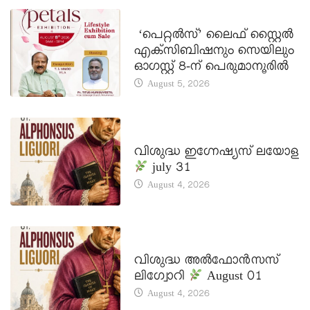
LATEST NEWS
‘പെറ്റൽസ്’ ലൈഫ് സ്റ്റൈൽ
എക്സിബിഷനും സെയിലും
ഓഗസ്റ്റ് 8-ന് പെരുമാനൂരിൽ
August 5, 2026
DAILY SAINTS
വിശുദ്ധ ഇഗ്നേഷ്യസ് ലയോള
july 31
August 4, 2026
DAILY SAINTS
വിശുദ്ധ അൽഫോൻസസ്
ലിഗ്വോറി
August 01
August 4, 2026