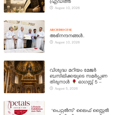
(എഡിത്ത്
August 10, 2026
ARCHDIOCESE
അഭിനന്ദനങ്ങൾ.
August 10, 2026
DAILY SAINTS
വിശുദ്ധ മറിയം മേജർ
ബസിലിക്കയുടെ സമർപ്പണ
തിരുനാൾ
ഓഗസ്റ്റ് 5 –
August 5, 2026
LATEST NEWS
‘പെറ്റൽസ്’ ലൈഫ് സ്റ്റൈൽ