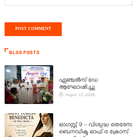
BLOG POSTS
CATECHISM - VERAPOLY
ഏഞ്ചൽസ് ഡേ
ആഘോഷിച്ചു
August 10, 2026
DAILY SAINTS
ഓഗസ്റ്റ് 9 – വിശുദ്ധ തെരേസ
ബെനഡിക്ട ഓഫ് ദ ക്രോസ്