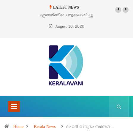
LATEST NEWS
ഏഞ്ചൽസ് ഡേ ആഘോഷിച്ചു
ഓഗസ്റ്റ് 9 – വിശുദ്ധ തെരേസ
ബെനഡിക്ട ഓഫ് ദ ക്രോസ്
August 10, 2026
(എഡിത്ത് സ്റ്റൈൻ)
Home
Kerala News
ലഹരി വിരുദ്ധ സന്ദേശ…