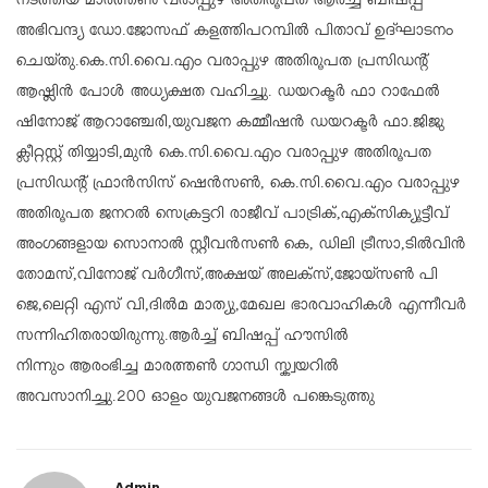
നടത്തിയ മാരത്തൺ വരാപ്പുഴ അതിരൂപത ആർച്ച് ബിഷപ്പ്
അഭിവന്ദ്യ ഡോ.ജോസഫ് കളത്തിപറമ്പിൽ പിതാവ് ഉദ്ഘാടനം
ചെയ്തു.കെ.സി.വൈ.എം വരാപ്പുഴ അതിരൂപത പ്രസിഡൻ്റ്
ആഷ്ലിൻ പോൾ അധ്യക്ഷത വഹിച്ചു. ഡയറക്ടർ ഫാ റാഫേൽ
ഷിനോജ് ആറാഞ്ചേരി,യുവജന കമ്മീഷൻ ഡയറക്ടർ ഫാ.ജിജു
ക്ലീറ്റസ്റ്റ് തിയ്യാടി,മുൻ കെ.സി.വൈ.എം വരാപ്പുഴ അതിരൂപത
പ്രസിഡൻ്റ് ഫ്രാൻസിസ് ഷെൻസൺ, കെ.സി.വൈ.എം വരാപ്പുഴ
അതിരൂപത ജനറൽ സെക്രട്ടറി രാജീവ് പാട്രിക്,എക്സിക്യൂട്ടീവ്
അംഗങ്ങളായ സൊനാൽ സ്റ്റീവൻസൺ കെ, ഡിലി ട്രീസാ,ടിൽവിൻ
തോമസ്,വിനോജ് വർഗീസ്,അക്ഷയ് അലക്സ്,ജോയ്സൺ പി
ജെ,ലെറ്റി എസ് വി,ദിൽമ മാത്യു,മേഖല ഭാരവാഹികൾ എന്നീവർ
സന്നിഹിതരായിരുന്നു.ആർച്ച് ബിഷപ്പ് ഹൗസിൽ
നിന്നും ആരംഭിച്ച മാരത്തൺ ഗാന്ധി സ്ക്വയറിൽ
അവസാനിച്ചു.200 ഓളം യുവജനങ്ങൾ പങ്കെടുത്തു
Admin