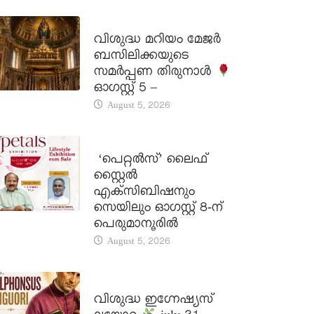
DAILY SAINTS
വിശുദ്ധ മറിയം മേജർ
ബസിലിക്കയുടെ
സമർപ്പണ തിരുനാൾ
ഓഗസ്റ്റ് 5 –
August 5, 2026
LATEST NEWS
‘പെറ്റൽസ്’ ലൈഫ്
സ്റ്റൈൽ
എക്സിബിഷനും
സെയിലും ഓഗസ്റ്റ് 8-ന്
പെരുമാനൂരിൽ
August 5, 2026
DAILY SAINTS
വിശുദ്ധ ഇഗ്നേഷ്യസ്