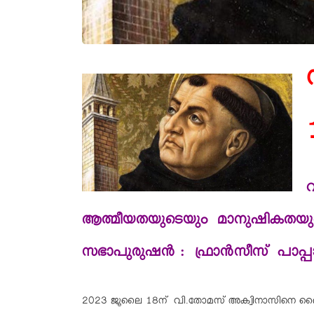
ആത്മീയതയുടെയും
മാനുഷികതയു
സഭാപുരുഷൻ : ഫ്രാന്‍സീസ് പാപ്പ
2023 ജൂലൈ 18ന് വി.തോമസ് അക്വിനാസിനെ ദൈവശാസ്