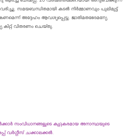
നു ആർച്ച് ബിഷപ്പ്. 20 വർഷത്തിലേറെയായി അനുഭവിക്കുന്ന
ിച്ചു. സമയബന്ധിതമായി കടൽ നിർമ്മാണവും പുലിമുട്ട്
ണമെന്ന് അദ്ദേഹം ആവശ്യപ്പെട്ടു. ജാതിമതഭേദമന്യേ
യ കിറ്റ് വിതരണം ചെയ്തു.
സർക്കാർ സംവിധാനങ്ങളുടെ കുറ്റകരമായ അനാസ്ഥയുടെ
 വർഗ്ഗീസ് ചക്കാലക്കൽ.