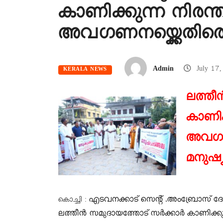
കാണിക്കുന്ന നിരന
അവഗണനയ്ക്കെതിരെ
Admin
July 17
KERALA NEWS
ലത്തീ
കാണിക
അവഗണന
മനുഷ്
എടവനക്കാട് സെന്റ് .അംബ്രോസ് ദേ
കൊച്ചി :
ലത്തീൻ സമുദായത്തോട് സർക്കാർ കാണിക്കു