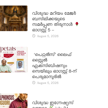
DAILY SAINTS
വിശുദ്ധ മറിയം മേജർ
ബസിലിക്കയുടെ
സമർപ്പണ തിരുനാൾ
ഓഗസ്റ്റ് 5 –
August 5, 2026
LATEST NEWS
‘പെറ്റൽസ്’ ലൈഫ്
സ്റ്റൈൽ
എക്സിബിഷനും
സെയിലും ഓഗസ്റ്റ് 8-ന്
പെരുമാനൂരിൽ
August 5, 2026
DAILY SAINTS
വിശുദ്ധ ഇഗ്നേഷ്യസ്