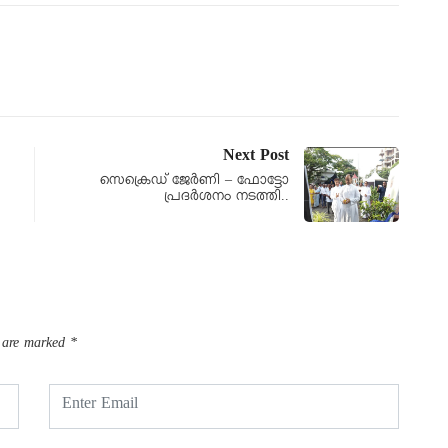
Next Post
സെക്രെഡ് ജേർണി – ഫോട്ടോ
പ്രദർശനം നടത്തി..
s are marked
*