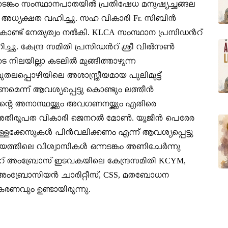
നടങ്കം സംസ്ഥാനപാതയിൽ പ്രതിഷേധ മനുഷ്യച്ചങ്ങല
ിൽ അധ്യക്ഷത വഹിച്ചു. സഹ വികാരി Fr. സിബിൻ
ിന്നുകൊണ്ട് നേതൃത്വം നൽകി. KLCA സംസ്ഥാന പ്രസിഡൻറ്
ചു. കേന്ദ്ര സമിതി പ്രസിഡൻറ് ശ്രീ വിൽസൺ
െ നിലയില്ലാ കടലിൽ മുങ്ങിത്താഴുന്ന
 മുതലപ്പൊഴിയിലെ അശാസ്ത്രീയമായ പുലിമുട്ട്
ന്ന് ആവശ്യപ്പെട്ടു കൊണ്ടും ലത്തീൻ
്റെ അനാസ്ഥയ്ക്കും അവഗണനയ്ക്കും എതിരെ
ുരം അതിരൂപത വികാരി ജെനറൽ മോൺ. യൂജീൻ പെരേര
കള്ളക്കേസുകൾ പിൻവലിക്കണം എന്ന് ആവശ്യപ്പെട്ടു
ത്തിലെ വിശ്വാസികൾ ഒന്നടങ്കം അണിചേർന്നു
െൻറ് അംബ്രോസ് ഇടവകയിലെ കേന്ദ്രസമിതി KCYM,
അംബ്രോസിയൻ ചാരിറ്റീസ്, CSS, മതബോധന
ണവും ഉണ്ടായിരുന്നു.