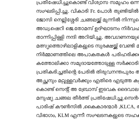
പ്രതിഷേധിച്ചുകൊണ്ട് വിശ്വാസ സമൂഹം ഒന്
സംഘടിപ്പിച്ചു. വികാരി Fr. പോൾ തുണ്ടിയ
ജോസി നെല്ലിശ്ശേരി ചങ്ങലയ്ക്ക് മുന്നിൽ ന
അഡ്വ.ഷെറി ജെ.തോമസ് ഉദ്ഘാടനം നിർവഹിച്
താന്നിപ്പിള്ളി നന്ദി അറിയിച്ചു. അവഗണനയുട
മത്സ്യത്തൊഴിലാളികളുടെ സുരക്ഷയ്ക്ക് വേണ്ടി
നിർമ്മാണത്തിലെ അപാകതകൾ പരിഹരിക്കണമെ
കത്തോലിക്കാ സമുദായത്തോടുള്ള സർക്കാരിന
പ്രതികരിച്ചതിന്റെ പേരിൽ തിരുവനന്തപ
അച്ഛനും മറ്റുള്ളവർക്കും എതിരെ എടുത്ത 
കൊണ്ട് സെന്റ്‌ അ ബ്രോസ് ഇടവക ദൈവാലയ
മനുഷ്യ ചങ്ങല തീർത്ത് പ്രതിഷേധിച്ചു.സ
പാരിഷ് കൗൺസിൽ ,കൈകാരന്മാർ ,KLCA, 
വിഭാഗം, KLM എന്നീ സംഘടനകളുടെ സഹകര