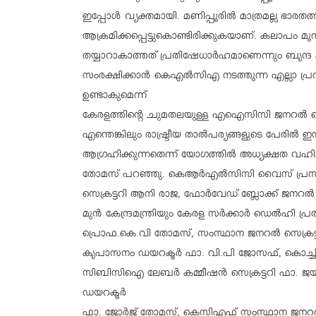
ഇപ്പോൾ വ്യക്തമായി. മണിപ്പൂരിൽ മാത്രമല്ല ഭാരതത്
ആക്രമിക്കപ്പെട്ടുകൊണ്ടിരിക്കുകയാണ്. കലാപം മൂന
തയ്യാറാകാത്തത് പ്രതിഷേധാർഹമാണെന്നും ബൃന്ദ കാര
സംരക്ഷിക്കാൻ കെഎൽസിഎ നടത്തുന്ന എല്ലാ പ്രവ
ഉണ്ടാകുമെന്ന്
കേരളത്തിന്റെ ചുമതലയുള്ള എഐസിസി ജനറൽ സെ
എന്തെങ്കിലും രാഷ്ട്രീയ താല്‍പര്യങ്ങളുടെ പേ
ആഗ്രഹിക്കുന്നതെന്ന് യോഗത്തിൽ അധ്യക്ഷത വഹി
തോമസ് പറഞ്ഞു. കെആർഎൽസിസി വൈസ് പ്രസിഡ
സെക്രട്ടറി ആനി രാജ, ഫോർവേഡ് ബ്ലോക്ക് ജനറൽ
മുൻ കേന്ദ്രമന്ത്രിയും കേരള സർക്കാർ ഡെൽഹി പ്
പ്രൊഫ.കെ.വി തോമസ്, സംസ്ഥാന ജനറൽ സെക്രട്ട
കൃപാസനം ഡയറക്ടര്‍ ഫാ. വി.പി ജോസഫ്, കൊച്ചി 
സിബിസിഐ ലേബർ കമ്മീഷൻ സെക്രട്ടറി ഫാ. ജയ്‌സണ
ഡയറക്ടർ
ഫാ. ജോര്‍ജ് തോമസ്, കെസിഎഫ് സംസ്ഥാന ജനറൽ 