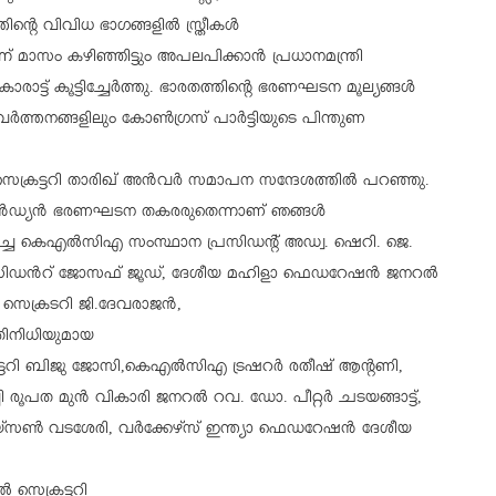
തിന്റെ വിവിധ ഭാഗങ്ങളിൽ സ്ത്രീകൾ
്ന് മാസം കഴിഞ്ഞിട്ടും അപലപിക്കാൻ പ്രധാനമന്ത്രി
ാട്ട് കൂട്ടിച്ചേർത്തു. ഭാരതത്തിന്റെ ഭരണഘടന മൂല്യങ്ങൾ
ർത്തനങ്ങളിലും കോൺഗ്രസ് പാർട്ടിയുടെ പിന്തുണ
ക്രട്ടറി താരിഖ് അൻവർ സമാപന സന്ദേശത്തിൽ പറഞ്ഞു.
രിൽ ഇൻഡ്യൻ ഭരണഘടന തകരരുതെന്നാണ് ഞങ്ങള്‍
ച്ച കെഎല്‍സിഎ സംസ്ഥാന പ്രസിഡന്റ് അഡ്വ. ഷെറി. ജെ.
ൻറ് ജോസഫ് ജൂഡ്, ദേശീയ മഹിളാ ഫെഡറേഷന്‍ ജനറല്‍
 സെക്രടറി ജി.ദേവരാജൻ,
രതിനിധിയുമായ
റി ബിജു ജോസി,കെഎല്‍സിഎ ട്രഷറര്‍ രതീഷ് ആന്റണി,
രൂപത മുൻ വികാരി ജനറൽ റവ. ഡോ. പീറ്റര്‍ ചടയങ്ങാട്ട്,
്‍ വടശേരി, വര്‍ക്കേഴ്‌സ് ഇന്ത്യാ ഫെഡറേഷന്‍ ദേശീയ
സെക്രട്ടറി