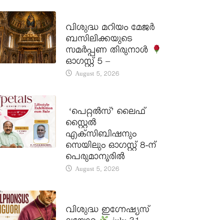
DAILY SAINTS
വിശുദ്ധ മറിയം മേജർ
ബസിലിക്കയുടെ
സമർപ്പണ തിരുനാൾ
ഓഗസ്റ്റ് 5 –
August 5, 2026
LATEST NEWS
‘പെറ്റൽസ്’ ലൈഫ്
സ്റ്റൈൽ
എക്സിബിഷനും
സെയിലും ഓഗസ്റ്റ് 8-ന്
പെരുമാനൂരിൽ
August 5, 2026
DAILY SAINTS
വിശുദ്ധ ഇഗ്നേഷ്യസ്