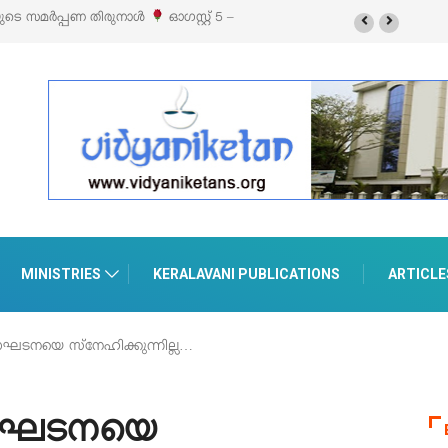
ക്സിബിഷനും സെയിലും ഓഗസ്റ്റ് 8-ന്
MINISTRIES
KERALAVANI PUBLICATIONS
ARTICLE
രണഘടനയെ സ്‌നേഹിക്കുന്നില്ല…
ഭരണഘടനയെ