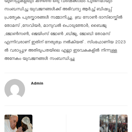
യൂണിറ്റുകളിലും കഴിഞ്ഞ ഒരു വർഷക്കാലം പൂർണമായും
സംബന്ധിച്ച യുവജനങ്ങൾക്ക് അഭിവന്ദ്യ ആർച്ച് ബിഷപ്പ്
പ്രത്യേക പുരസ്കാരങ്ങൾ സമ്മാനിച്ചു. ബ്ര സോൺ ദാസ്ഭാസ്കിൽ
തോമസ് ,സേവിയർ, മാനുവൽ പൊടുത്തോർ, ബൈജു
,ജോൺസൺ, ജെയിംസ് ജോൺ ,ബിജു, ജോബി തോമസ്
എന്നിവരാണ് ഇതിന് നേതൃത്വം നൽകിയത് . സിംഫോണിയ 2023
ൽ വരാപ്പുഴ അതിരൂപതയിലെ എല്ലാ ഇടവകകളിൽ നിന്നുള്ള
അനേകം യുവജനങ്ങൾ സംബന്ധിച്ചു
Admin