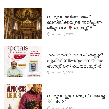
DAILY SAINTS
വിശുദ്ധ മറിയം മേജർ
ബസിലിക്കയുടെ സമർപ്പണ
തിരുനാൾ
ഓഗസ്റ്റ് 5 –
August 5, 2026
LATEST NEWS
‘പെറ്റൽസ്’ ലൈഫ് സ്റ്റൈൽ
എക്സിബിഷനും സെയിലും
ഓഗസ്റ്റ് 8-ന് പെരുമാനൂരിൽ
August 5, 2026
DAILY SAINTS
വിശുദ്ധ ഇഗ്നേഷ്യസ് ലയോള
july 31
August 4, 2026