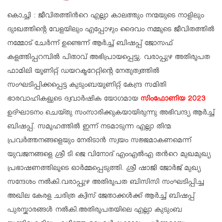
കൊച്ചി : ജീവിതത്തിൻറെ എല്ലാ കാലത്തും നന്മയുടെ നാളിലും
ദുഃഖത്തിന്റെ വേളയിലും എപ്പോഴും ദൈവം നമ്മുടെ ജീവിതത്തിൽ
നമ്മോട് ചേർന്ന് ഉണ്ടെന്ന് ആർച്ച് ബിഷപ്പ് ജോസഫ്
കളത്തിപ്പറമ്പിൽ പിതാവ് അഭിപ്രായപ്പെട്ടു. വരാപ്പുഴ അതിരൂപത
ഫാമിലി യൂണിറ്റ് ഡയറക്ടറേറ്റിന്റെ നേതൃത്വത്തിൽ
സംഘടിപ്പിക്കപ്പെട്ട കുടുംബയൂണിറ്റ് കേന്ദ്ര സമിതി
ഭാരവാഹികളുടെ ദ്വവാർഷിക യോഗമായ
സിംഫോണിയ 2023
ഉദ്ഘാടനം ചെയ്തു സംസാരിക്കുകയായിരുന്നു അഭിവന്ദ്യ ആർച്ച്
ബിഷപ്പ്. സമൂഹത്തിൽ ഇന്ന് നടമാടുന്ന എല്ലാ തിന്മ
പ്രവർത്തനങ്ങളെയും നേരിടാൻ സ്വയം സജ്ജമാകണമെന്ന്
യുവജനങ്ങളെ ശ്രീ ടി ജെ വിനോദ് എംഎൽഎ തൻറെ മുഖമുഖ്യ
പ്രഭാഷണത്തിലൂടെ ഓർമ്മപ്പെടുത്തി. ശ്രീ ഷാജി ജോർജ് മുഖ്യ
സന്ദേശം നൽകി.വരാപ്പുഴ അതിരൂപത ബിസിസി സംഘടിപ്പിച്ച
അഖില കേരള ചരിത്ര ക്വിസ് ജേതാക്കൾക്ക് ആർച്ച് ബിഷപ്പ്
പുരസ്കാരങ്ങൾ നൽകി.അതിരൂപതയിലെ എല്ലാ കുടുംബ