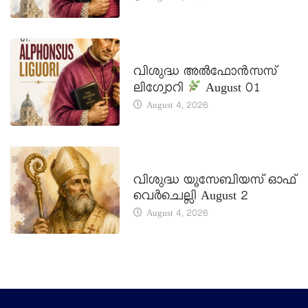
DAILY SAINTS
വിശുദ്ധ അൽഫോൻസസ്
ലിഗ്വോറി
August 01
August 4, 2026
DAILY SAINTS
വിശുദ്ധ യൂസേബിയസ് ഓഫ്
വെർചെല്ലി August 2
August 4, 2026