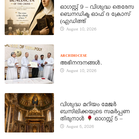
DAILY SAINTS
ഓഗസ്റ്റ് 9 – വിശുദ്ധ തെരേസ
ബെനഡിക്ട ഓഫ് ദ ക്രോസ്
(എഡിത്ത്
August 10, 2026
ARCHDIOCESE
അഭിനന്ദനങ്ങൾ.
August 10, 2026
DAILY SAINTS
വിശുദ്ധ മറിയം മേജർ
ബസിലിക്കയുടെ സമർപ്പണ
തിരുനാൾ
ഓഗസ്റ്റ് 5 –
August 5, 2026