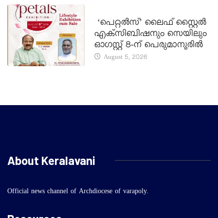
LATEST NEWS
‘പെറ്റൽസ്’ ലൈഫ് സ്റ്റൈൽ
എക്സിബിഷനും സെയിലും
ഓഗസ്റ്റ് 8-ന് പെരുമാനൂരിൽ
August 5, 2026
About Keralavani
Official news channel of Archdiocese of varapoly.