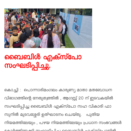
ബൈബിൾ എക്സ്പോ
സംഘടിപ്പിച്ചു.
കൊച്ചി : പൊന്നാരിമംഗലം കാരുണ്യ മാതാ മതബോധന
വിഭാഗത്തിൻ്റെ നേതൃത്വത്തിൽ , ആഗസ്റ്റ് 20 ന് ഇടവകയിൽ
സംഘടിപ്പിച്ച ബൈബിൾ എക്സ്പോ സഹ വികാരി ഫാ
സുനിൽ മുടവശ്ശേരി ഉത്ഘാടനം ചെയ്തു. പുതിയ
നിയമത്തിലേയും , പഴയ നിയമത്തിലേയും പ്രധാന സംഭവങ്ങൾ