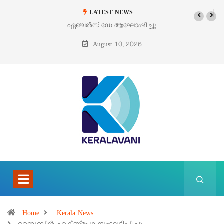
LATEST NEWS
ഏഞ്ചൽസ് ഡേ ആഘോഷിച്ചു
ഓഗസ്റ്റ് 9 – വിശുദ്ധ തെരേസ
ബെനഡിക്ട ഓഫ് ദ ക്രോസ്
August 10, 2026
(എഡിത്ത് സ്റ്റൈൻ)
Home
Kerala News