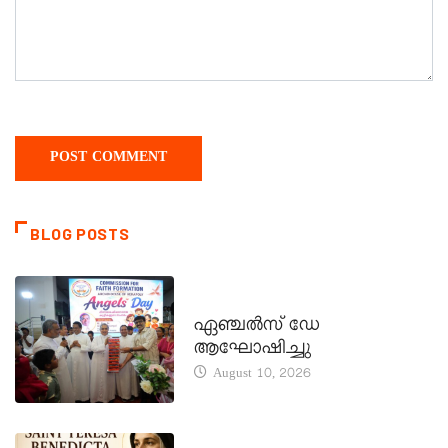
BLOG POSTS
CATECHISM - VERAPOLY
ഏഞ്ചൽസ് ഡേ
ആഘോഷിച്ചു
August 10, 2026