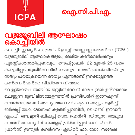
ഐ.സി.പി.എ.
വജ്രജൂബിലി ആഘോഷം
കൊച്ചിയില്‍
കൊച്ചി: ഇന്ത്യന്‍ കാത്തലിക് പ്രസ്സ് അസ്സോസ്സിയേഷന്‍റെ (ICPA )
വജ്രജൂബിലി ആഘോഷങ്ങളും, ദേശീയ കണ്‍വെന്‍ഷനും
പുരസ്ക്കാരസമര്‍പ്പണവും, സെപ്റ്റംബര്‍ 22 മുതല്‍ 25 വരെ
കച്ചേരിപ്പടി ആശീര്‍ഭവനില്‍ നടക്കും. സമ്മര്‍ദ്ദങ്ങള്‍ക്കിടയിലും
സത്യം പറയുകയെന്ന ദൗത്യം എന്നതാണ് ഇക്കൊല്ലത്തെ
കണ്‍വെന്‍ഷന്‍റെ വിചിന്തന വിഷയം.
വെള്ളിയാഴ്ച അഞ്ചിനു ജസ്റ്റിസ് ദേവന്‍ രാമചന്ദ്രന്‍ ഉദ്ഘാടനം
ചെയ്യുന്ന ജൂബിലിസമ്മേളനത്തില്‍ പ്രസിഡന്‍റ് ഇഗ്നേഷ്യസ്
ഗൊണ്‍സാല്‍വസ് അദ്ധ്യക്ഷത വഹിക്കും. വരാപ്പുഴ ആര്‍ച്ച്
ബിഷപ്പ് ഡോ. ജോസഫ് കളത്തിപ്പറമ്പില്‍, ഹൈബി ഈഡന്‍
എം.പി, ബെല്ലാറി ബിഷപ്പ് ഡൊ. ഹെന്‍റി ഡിസൂസ, ആലുവ
സെന്‍റ് സേവ്യേഴ്സ് കോളേജ് പ്രിന്‍സിപ്പല്‍ ഡോ. മിലന്‍
ഫ്രാൻസ്, ഇന്ത്യന്‍ കറന്‍റസ് എഡിറ്റര്‍ ഫാ. ഡോ. സുരേഷ്