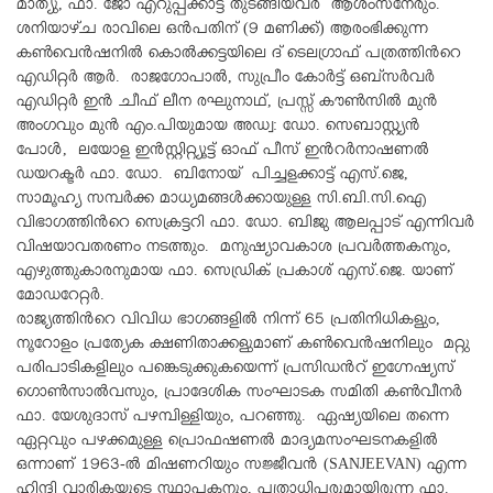
മാത്യു, ഫാ. ജോ എറുപ്പക്കാട്ട് തുടങ്ങിയവര്‍ ആശംസനേരും.
ശനിയാഴ്ച രാവിലെ ഒന്‍പതിന് (9 മണിക്ക്) ആരംഭിക്കുന്ന
കണ്‍വെന്‍ഷനില്‍ കൊല്‍ക്കട്ടയിലെ ദ് ടെലഗ്രാഫ് പത്രത്തിന്‍റെ
എഡിറ്റര്‍ ആര്‍. രാജഗോപാല്‍, സുപ്രീം കോര്‍ട്ട് ഒബ്സര്‍വര്‍
എഡിറ്റർ ഇൻ ചീഫ് ലീന രഘുനാഥ്, പ്രസ്സ് കൗണ്‍സില്‍ മുന്‍
അംഗവും മുന്‍ എം.പിയുമായ അഡ്വ: ഡോ. സെബാസ്റ്റ്യന്‍
പോള്‍, ലയോള ഇന്‍സ്റ്റിറ്റ്യൂട്ട് ഓഫ് പീസ് ഇന്‍റര്‍നാഷണല്‍
ഡയറക്ടര്‍ ഫാ. ഡോ. ബിനോയ് പിച്ചളക്കാട്ട് എസ്.ജെ,
സാമൂഹ്യ സമ്പര്‍ക്ക മാധ്യമങ്ങള്‍ക്കായുള്ള സി.ബി.സി.ഐ
വിഭാഗത്തിന്‍റെ സെക്രട്ടറി ഫാ. ഡോ. ബിജു ആലപ്പാട് എന്നിവര്‍
വിഷയാവതരണം നടത്തും. മനുഷ്യാവകാശ പ്രവര്‍ത്തകനും,
എഴുത്തുകാരനുമായ ഫാ. സെഡ്രിക് പ്രകാശ് എസ്.ജെ. യാണ്
മോഡറേറ്റര്‍.
രാജ്യത്തിന്‍റെ വിവിധ ഭാഗങ്ങളില്‍ നിന്ന് 65 പ്രതിനിധികളും,
നൂറോളം പ്രത്യേക ക്ഷണിതാക്കളുമാണ് കണ്‍വെന്‍ഷനിലും മറ്റു
പരിപാടികളിലും പങ്കെടുക്കുകയെന്ന് പ്രസിഡന്‍റ് ഇഗ്നേഷ്യസ്
ഗൊണ്‍സാല്‍വസും, പ്രാദേശിക സംഘാടക സമിതി കണ്‍വീനര്‍
ഫാ. യേശുദാസ് പഴമ്പിള്ളിയും, പറഞ്ഞു. ഏഷ്യയിലെ തന്നെ
ഏറ്റവും പഴക്കമുള്ള പ്രൊഫഷണല്‍ മാദ്യമസംഘടനകളില്‍
ഒന്നാണ് 1963-ല്‍ മിഷണറിയും സജ്ജീവന്‍ (SANJEEVAN) എന്ന
ഹിന്ദി വാരികയുടെ സ്ഥാപകനും, പത്രാധിപരുമായിരുന്ന ഫാ.