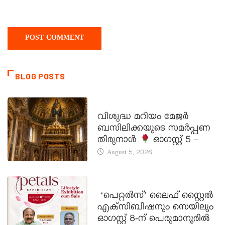
BLOG POSTS
DAILY SAINTS
വിശുദ്ധ മറിയം മേജർ
ബസിലിക്കയുടെ സമർപ്പണ
തിരുനാൾ
ഓഗസ്റ്റ് 5 –
August 5, 2026
LATEST NEWS
‘പെറ്റൽസ്’ ലൈഫ് സ്റ്റൈൽ
എക്സിബിഷനും സെയിലും
ഓഗസ്റ്റ് 8-ന് പെരുമാനൂരിൽ