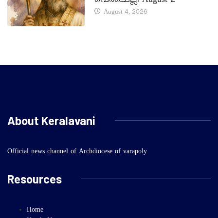
വെർചെല്ലി August 2
August 4, 2026
About Keralavani
Official news channel of Archdiocese of varapoly.
Resources
Home