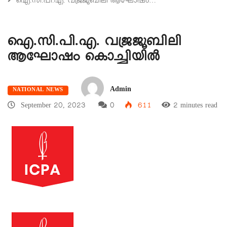
ഐ.സി.പി.എ. വജ്രജൂബിലി ആഘോഷം…
ഐ.സി.പി.എ. വജ്രജൂബിലി
ആഘോഷം കൊച്ചിയില്‍
Admin
NATIONAL NEWS
September 20, 2023
0
611
2 minutes read