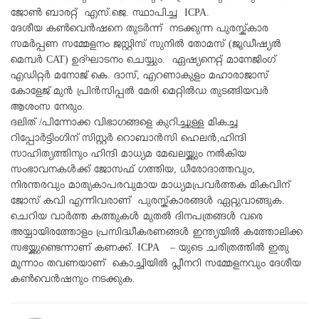
ജോണ്‍ ബാരറ്റ് എസ്.ജെ. സ്ഥാപിച്ച ICPA.
ദേശീയ കണ്‍വെന്‍ഷനെ തുടര്‍ന്ന് നടക്കുന്ന പുരസ്ക്കാര
സമര്‍പ്പണ സമ്മേളനം ജസ്റ്റിസ് സുനില്‍ തോമസ് (ജൂഡീഷ്യല്‍
മെമ്പര്‍ CAT) ഉദ്ഘാടനം ചെയ്യും. ഏഷ്യനെറ്റ് മാനേജിംഗ്
എഡിറ്റര്‍ മനോജ് കെ. ദാസ്, എറണാകുളം മഹാരാജാസ്
കോളേജ് മുന്‍ പ്രിന്‍സിപ്പല്‍ മേരി മെറ്റില്‍ഡ തുടങ്ങിയവര്‍
ആശംസ നേരും.
ദലിത് /പിന്നോക്ക വിഭാഗങ്ങളെ കുറിച്ചുള്ള മികച്ച
റിപ്പോര്‍ട്ടിംഗിന് സിസ്റ്റര്‍ റൊബാന്‍സി ഹെലന്‍,ഹിന്ദി
സാഹിത്യത്തിനും ഹിന്ദി മാധ്യമ മേഖലയ്ക്കും നല്‍കിയ
സംഭാവനകള്‍ക്ക് ജോസഫ് ഗത്തിയ, ധീരോദാത്തവും,
നിരന്തരവും മാതൃകാപരവുമായ മാധ്യമപ്രവര്‍ത്തക മികവിന്
ജോസ് കവി എന്നിവരാണ് പുരസ്ക്കാരങ്ങള്‍ ഏറ്റുവാങ്ങുക.
ചെറിയ വാര്‍ത്ത കത്തുകള്‍ മുതല്‍ ദിനപത്രങ്ങള്‍ വരെ
അയ്യായിരത്തോളം പ്രസിദ്ധീകരണങ്ങള്‍ ഇന്ത്യയില്‍ കത്തോലിക്ക
സഭയ്ക്കുണ്ടെന്നാണ് കണക്ക്. ICPA – യുടെ ചരിത്രത്തില്‍ ഇതു
മൂന്നാം തവണയാണ് കൊച്ചിയില്‍ പ്ലീനറി സമ്മേളനവും ദേശീയ
കണ്‍വെന്‍ഷനും നടക്കുക.