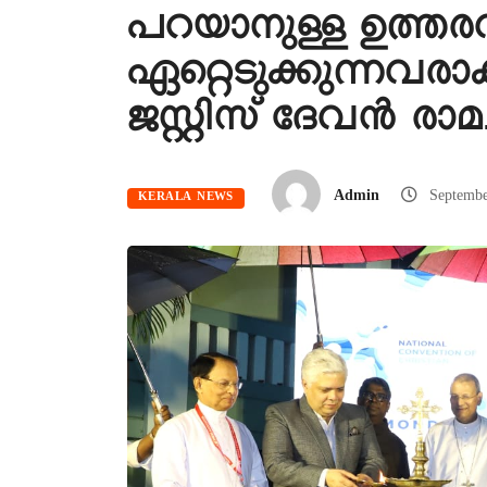
പറയാനുള്ള ഉത്തരവ
ഏറ്റെടുക്കുന്നവര
ജസ്റ്റിസ് ദേവൻ രാമ
Admin
Septemb
KERALA NEWS