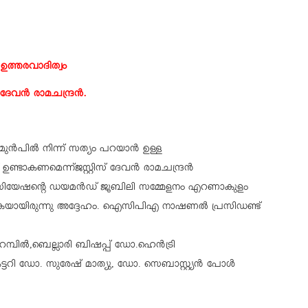
ഉത്തരവാദിത്വം
് ദേവൻ രാമചന്ദ്രൻ.
മുൻപിൽ നിന്ന് സത്യം പറയാൻ ഉള്ള
ഉണ്ടാകണമെന്ന്ജസ്റ്റിസ് ദേവൻ രാമചന്ദ്രൻ
 അസോസിയേഷന്റെ ഡയമൻഡ് ജൂബിലി സമ്മേളനം എറണാകുളം
കയായിരുന്നു അദ്ദേഹം. ഐസിപിഎ നാഷണൽ പ്രസിഡണ്ട്
റമ്പിൽ,ബെല്ലാരി ബിഷപ്പ് ഡോ.ഹെൻട്രി
്ടറി ഡോ. സുരേഷ് മാത്യു, ഡോ. സെബാസ്റ്റ്യൻ പോൾ