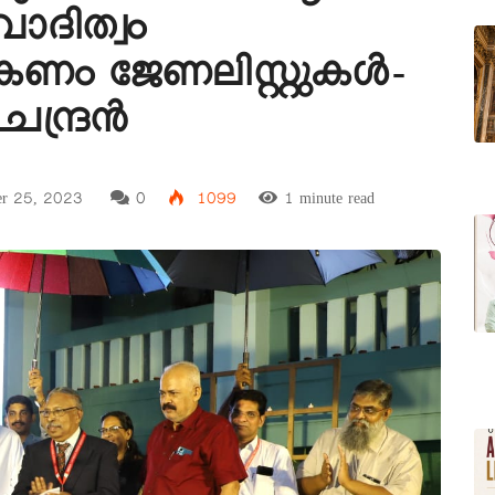
ാദിത്വം
ാകണം ജേണലിസ്റ്റുകൾ-
ചന്ദ്രൻ
er 25, 2023
0
1099
1 minute read