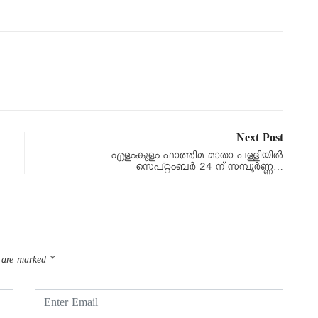
Next Post
എളംകുളം ഫാത്തിമ മാതാ പള്ളിയിൽ
സെപ്റ്റംബർ 24 ന് സമ്പൂർണ്ണ…
s are marked
*