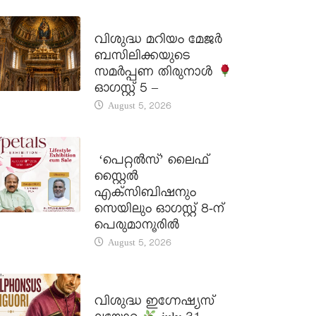
DAILY SAINTS
വിശുദ്ധ മറിയം മേജർ
ബസിലിക്കയുടെ
സമർപ്പണ തിരുനാൾ
ഓഗസ്റ്റ് 5 –
August 5, 2026
LATEST NEWS
‘പെറ്റൽസ്’ ലൈഫ്
സ്റ്റൈൽ
എക്സിബിഷനും
സെയിലും ഓഗസ്റ്റ് 8-ന്
പെരുമാനൂരിൽ
August 5, 2026
DAILY SAINTS
വിശുദ്ധ ഇഗ്നേഷ്യസ്