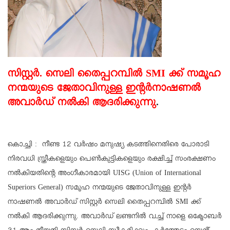
സിസ്റ്റർ. സെലി തൈപ്പറമ്പിൽ SMI ക്ക്‌ സമൂഹ
നന്മയുടെ ജേതാവിനുള്ള ഇന്റർനാഷണൽ
അവാർഡ് നൽകി ആദരിക്കുന്നു
.
കൊച്ചി : നീണ്ട 12 വർഷം മനുഷ്യ കടത്തിനെതിരെ പോരാടി
നിരവധി സ്ത്രീകളെയും പെൺകുട്ടികളെയും രക്ഷിച്ച് സംരക്ഷണം
നൽകിയതിന്റെ അംഗീകാരമായി UISG (Union of International
Superiors General) സമൂഹ നന്മയുടെ ജേതാവിനുള്ള ഇന്റർ
നാഷണൽ അവാർഡ് സിസ്റ്റർ സെലി തൈപ്പറമ്പിൽ SMI ക്ക്‌
നൽകി ആദരിക്കുന്നു. അവാർഡ് ലണ്ടനിൽ വച്ച് നാളെ ഒക്ടോബർ