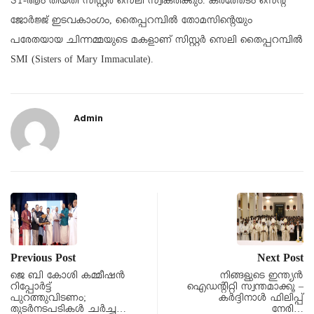
31-ആം തീയതി സിസ്റ്റർ സെലി സ്വീകരിക്കും. കർത്തേടം സെന്റ്
ജോർജ്ജ്‌ ഇടവകാംഗം, തൈപ്പറമ്പിൽ തോമസിന്റെയും
പരേതയായ ചിന്നമ്മയുടെ മകളാണ്‌ സിസ്റ്റർ സെലി തൈപ്പറമ്പിൽ
SMI (Sisters of Mary Immaculate).
Admin
Previous Post
Next Post
ജെ ബി കോശി കമ്മീഷൻ
നിങ്ങളുടെ ഇന്ത്യന്‍
റിപ്പോർട്ട്
ഐഡന്റിറ്റി സ്വന്തമാക്കൂ –
പുറത്തുവിടണം;
കര്‍ദ്ദിനാള്‍ ഫിലിപ്പ്
തുടർനടപടികൾ ചർച്ച…
നേരി…