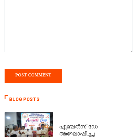
BLOG POSTS
CATECHISM - VERAPOLY
ഏഞ്ചൽസ് ഡേ
ആഘോഷിച്ചു