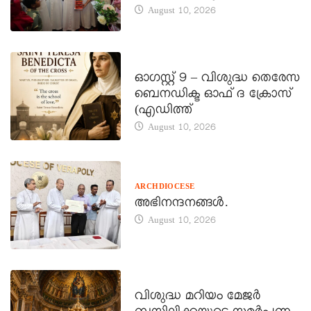
August 10, 2026
DAILY SAINTS
ഓഗസ്റ്റ് 9 – വിശുദ്ധ തെരേസ
ബെനഡിക്ട ഓഫ് ദ ക്രോസ്
(എഡിത്ത്
August 10, 2026
ARCHDIOCESE
അഭിനന്ദനങ്ങൾ.
August 10, 2026
DAILY SAINTS
വിശുദ്ധ മറിയം മേജർ