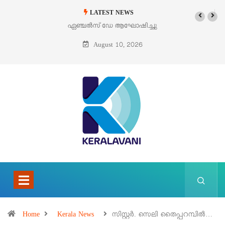
LATEST NEWS
ഏഞ്ചൽസ് ഡേ ആഘോഷിച്ചു
ഓഗസ്റ്റ് 9 – വിശുദ്ധ തെരേസ
ബെനഡിക്ട ഓഫ് ദ ക്രോസ്
August 10, 2026
(എഡിത്ത് സ്റ്റൈൻ)
Home
Kerala News
സിസ്റ്റർ. സെലി തൈപ്പറമ്പിൽ…