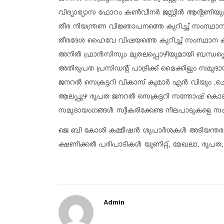
വിദ്യാഭ്യാസ ഫോറം കൺവീനർ
ജസ്റ്റിൻ ആന്റണിയു
തീര നിയന്ത്രണ വിജ്ഞാപനത്തെ കുറിച്ച്
സംസ്ഥാന
തീരദേശ ഹൈവേ വിഷയത്തെ കുറിച്ച്
സംസ്ഥാന 
അനിൽ ഫ്രാൻസിസും
മുതലപ്പൊഴിയുമായി ബന്ധപ്
അതിരൂപത പ്രസിഡന്റ്
പാട്രിക്ക് മൈക്കിളും
സമുദായ
ജനറൽ സെക്രട്ടറി
വികാസ് കുമാർ എൻ വിയും ,ചെല്
ആലപ്പുഴ രൂപത ജനറൽ സെക്രട്ടറി
സന്തോഷ്
കൊടി
സമുദായംഗങ്ങൾ സ്വീകരിക്കേണ്ട നിലപാടുകളെ സംബ
ജെ ബി കോശി കമ്മീഷൻ ശുപാർശകൾ അടിയന്തരമായി ന
ക്ഷണിക്കൽ പരിപാടികൾ യൂണിറ്റ്, മേഖലാ, രൂപത,
Admin