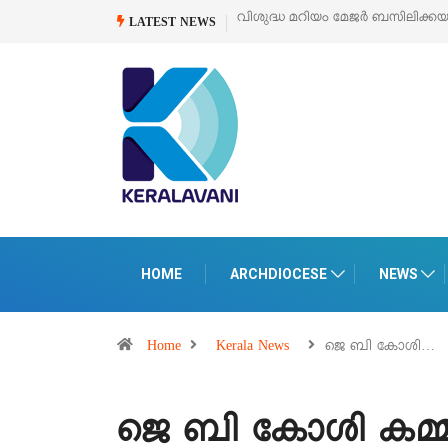
കയുടെ സമർപ്പണ തിരുനാൾ
ഓഗസ്റ്റ് 5 –
‘പെറ്റൽസ്’ ലൈഫ് സ്റ്റൈൽ എക്സി
LATEST NEWS
പെരുമാനൂരിൽ
HOME
ARCHDIOCESE
NEWS
Home
Kerala News
ജെ ബി കോശി…
ജെ ബി കോശി കമ