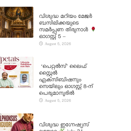
DAILY SAINTS
വിശുദ്ധ മറിയം മേജർ
ബസിലിക്കയുടെ
സമർപ്പണ തിരുനാൾ
ഓഗസ്റ്റ് 5 –
August 5, 2026
LATEST NEWS
‘പെറ്റൽസ്’ ലൈഫ്
സ്റ്റൈൽ
എക്സിബിഷനും
സെയിലും ഓഗസ്റ്റ് 8-ന്
പെരുമാനൂരിൽ
August 5, 2026
DAILY SAINTS
വിശുദ്ധ ഇഗ്നേഷ്യസ്