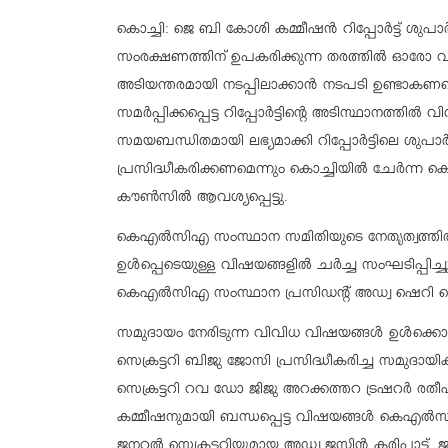
കൊച്ചി: ജെ ബി കോശി കമ്മീഷൻ റിപ്പോർട്ട് ശ
സംരക്ഷണത്തിന് ഉപകരിക്കുന്ന തരത്തിൽ ഓരോ വ
അടിയന്തരമായി നടപ്പിലാക്കാൻ നടപടി ഉണ്ടാ
സമർപ്പിക്കപ്പെട്ട റിപ്പോർട്ടിന്റെ അടിസ്ഥാനത്തിൽ
വി
സമയബന്ധിതമായി ലഭ്യമാക്കി റിപ്പോർട്ടിലെ ശുപാ
പ്രസിദ്ധീകരിക്കണമെന്നും കൊച്ചിയിൽ ചേർന
കൗൺസിൽ ആവശ്യപ്പെട്ടു.
കെഎൽസിഎ
സംസ്ഥാന സമിതിയുടെ നേതൃത്വത്തി
ഉൾപ്പെടെയുള്ള വിഷയങ്ങളിൽ ചർച്ച സംഘടിപ്പി
കെഎൽസിഎ സംസ്ഥാന പ്രസിഡന്റ്‌ അഡ്വ ഷെറി ജെ
സമുദായം നേരിടുന്ന വിവിധ വിഷയങ്ങൾ ഉൾക്കൊള്
സെക്രട്ടറി ബിജു ജോസി പ്രസിദ്ധീകരിച്ച
സമുദായി
സെക്രട്ടറി റവ ഡോ ജിജു അറക്കത്തറ ട്രഷറർ രത
കമ്മീഷനുമായി ബന്ധപ്പെട്ട വിഷയങ്ങൾ കെഎൽ
ജനറൽ സെക്രട്ടറിയുമായ
അഡ്വ ജസ്റ്റിൻ കരിപാട്ട്,
ജ