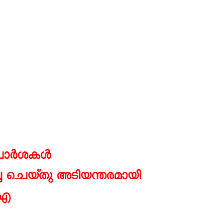
ുപാർശകൾ
ച ചെയ്തു അടിയന്തരമായി
ിഎ