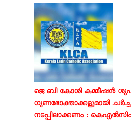
ജെ ബി കോശി കമ്മീഷൻ ശ
ഗുണഭോക്താക്കളുമായി ചർച്
നടപ്പിലാക്കണം : കെഎൽസ