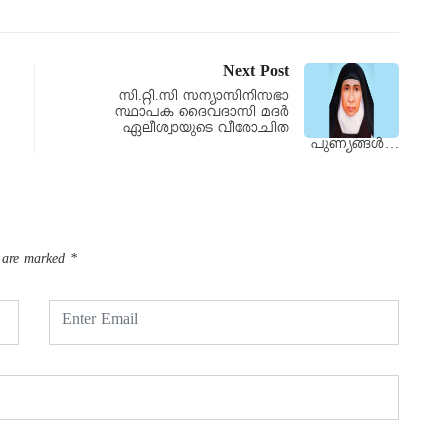
Next Post
സി.റ്റി.സി സന്യാസിനിസഭാ
സ്ഥാപക ദൈവദാസി മദർ
ഏലീശ്വായുടെ വീരോചിത
പുണ്യങ്ങൾ…
s are marked
*