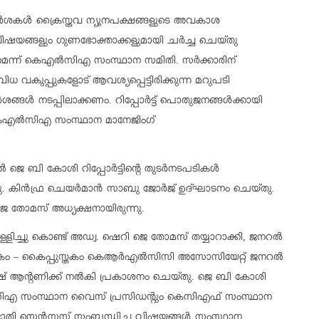
ുപാർശകൾ ക്രൈസ്തവ ന്യൂനപക്ഷങ്ങളുടെ അവകാശ
ിഷയങ്ങളും ഗുണഭോക്താക്കളുമായി ചർച്ച ചെയ്തു
കണമെന്ന് കെഎൽസിഎ
സംസ്ഥാന സമിതി.
സർക്കാരിന്
വിധ വകുപ്പുകളോട് ആവശ്യപ്പെട്ടിരിക്കുന്ന മറുപടി
ർശങ്ങൾ നടപ്പിലാക്കണം. റിപ്പോർട്ട് പൊതുജനങ്ങൾക്കായി
്ന കെഎൽസിഎ
സംസ്ഥാന മാനേജിംഗ്
ൽ ജെ ബി കോശി റിപ്പോർട്ടിന്റെ തുടർനടപടികൾ
ച്ചു. കിൻഫ്ര ചെയർമാൻ സാബു ജോർജ് ഉദ്ഘാടനം ചെയ്തു.
 തോമസ് അധ്യക്ഷനായിരുന്നു.
ളിച്ചു കൊണ്ട് അഡ്വ. ഷെറി ജെ തോമസ് തയ്യാറാക്കി, ജനറൽ
കം –
കൈപ്പുസ്തകം കെആർഎൽസിസി അസോസിയേറ്റ് ജനറൽ
ീഷ് ആന്റണിക്ക് നൽകി പ്രകാശനം ചെയ്തു.
ജെ ബി കോശി
സിഎ സംസ്ഥാന വൈസ് പ്രസിഡന്റും കെസിഎഫ് സംസ്ഥാന
ാതി സെൻസസ് സംബന്ധിച്ച വിഷയങ്ങൾ
സംസ്ഥാന