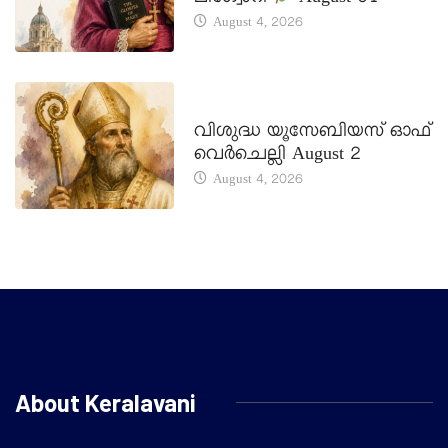
August 4, 2026
DAILY SAINTS
വിശുദ്ധ യൂസേബിയസ് ഓഫ്
വെർചെല്ലി August 2
August 4, 2026
About Keralavani