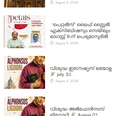
August 5, 2026
LATEST NEWS
‘പെറ്റൽസ്’ ലൈഫ് സ്റ്റൈൽ
എക്സിബിഷനും സെയിലും
ഓഗസ്റ്റ് 8-ന് പെരുമാനൂരിൽ
August 5, 2026
DAILY SAINTS
വിശുദ്ധ ഇഗ്നേഷ്യസ് ലയോള
july 31
August 4, 2026
DAILY SAINTS
വിശുദ്ധ അൽഫോൻസസ്
ലിഗ്വോറി
August 01