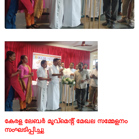
കേരള ലേബർ മൂവ്മെന്റ് മേഖല സമ്മേളനം
സംഘടിപ്പിച്ചു