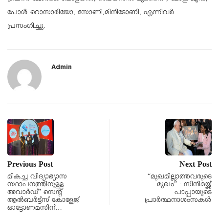
പോൾ റൊസാരിയോ, സോണി,മിനിടോണി, എന്നിവർ
പ്രസംഗിച്ചു.
Admin
Previous Post
Next Post
മികച്ച വിദ്യാഭ്യാസ
“മുഖമില്ലാത്തവരുടെ
സ്ഥാപനത്തിനുള്ള
മുഖം” : സിനിമയ്ക്ക്
അവാർഡ്” സെന്റ്
പാപ്പായുടെ
ആൽബർട്ട്സ് കോളേജ്
പ്രാര്‍ത്ഥനാശംസകള്‍
ഓട്ടോണമസിന്…