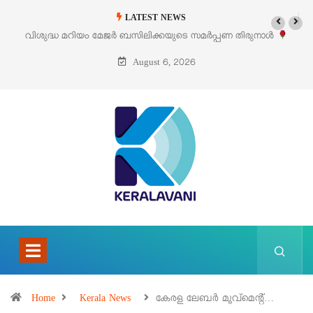
LATEST NEWS
സിലിക്കയുടെ സമർപ്പണ തിരുനാൾ
‘പെറ്റൽസ്’ ലൈഫ് സ്റ്റൈൽ എക്സ
ഓഗസ്റ്റ് 5 –
പെരുമ
August 6, 2026
Home
Kerala News
കേരള ലേബർ മൂവ്മെന്റ്…