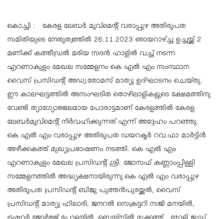
കൊച്ചി : കേരള ലേബർ മൂവ്മെന്റ് വരാപ്പുഴ അതിരൂപത
സമിതിയുടെ നേതൃത്വത്തിൽ 26.11.2023 ഞായറാഴ്ച്ച ഉച്ചയ്ക്ക് 2
മണിക്ക് കത്തീഡ്രൽ മരിയ സദൻ ഹാളിൽ വച്ച് നടന്ന
എറണാകുളം മേഖല സമ്മേളനം കെ എൽ എം സംസ്ഥാന
വൈസ് പ്രസിഡന്റ് അഡ്വ.തോമസ് മാത്യു ഉദ്ഘാടനം ചെയ്തു.
ഈ കാലഘട്ടത്തിൽ അസംഘടിത തൊഴിലാളികളുടെ ക്ഷേമത്തിനു
വേണ്ടി ത്യാഗ്യോജ്ജലമായ പോരാട്ടമാണ് കേരളത്തിൽ കേരള
ലേബർമൂവ്മെന്റ് നിർവഹിക്കുന്നത് എന്ന് അദ്ദേഹം പറഞ്ഞു.
കെ എൽ എം വരാപ്പുഴ അതിരൂപത ഡയറക്ടർ റവ.ഫാ മാർട്ടിൻ
അഴീക്കകത്ത് മുഖ്യപ്രഭാഷണം നടത്തി. കെ എൽ എം
എറണാകുളം മേഖല പ്രസിഡന്റ് ശ്രീ. ജോസഫ് കണ്ണാംപ്പിള്ളി
സമ്മേളനത്തിൽ അദ്ധ്യക്ഷനായിരുന്നു.കെ എൽ എം വരാപ്പുഴ
അതിരൂപത പ്രസിഡന്റ് ബിജു പുത്തൻപുരയ്ക്കൽ, വൈസ്
പ്രസിഡന്റ് മാത്യു ഹിലാരി, ജനറൽ സെക്രട്ടറി സജി മനയിൽ,
ട്രഷറർ ജോർജ്ജ് പോളയിൽ, ബെയ്സിൽ മുക്കത്ത് , മോളി ജൂഡ്,