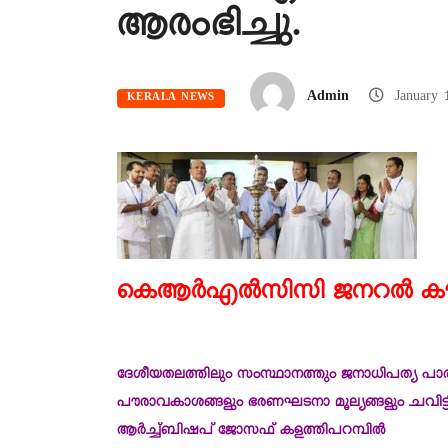
ആരംഭിച്ചു.
Admin
January 
KERALA NEWS
കെആര്‍എല്‍സിസി ജനറല്‍ കൗണ
ദേശീയതലത്തിലും സംസ്ഥാനത്തും ജനാധിപത്യ പാരമ
പൗരാവകാശങ്ങളും ഭരണഘടനാ മൂല്യങ്ങളും ചവിട്ടിമെ
ആര്‍ച്ച്ബിഷപ് ജോസഫ് കളത്തിപറമ്പില്‍