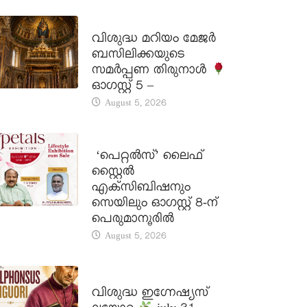
DAILY SAINTS
വിശുദ്ധ മറിയം മേജർ
ബസിലിക്കയുടെ
സമർപ്പണ തിരുനാൾ
ഓഗസ്റ്റ് 5 –
August 5, 2026
LATEST NEWS
‘പെറ്റൽസ്’ ലൈഫ്
സ്റ്റൈൽ
എക്സിബിഷനും
സെയിലും ഓഗസ്റ്റ് 8-ന്
പെരുമാനൂരിൽ
August 5, 2026
DAILY SAINTS
വിശുദ്ധ ഇഗ്നേഷ്യസ്