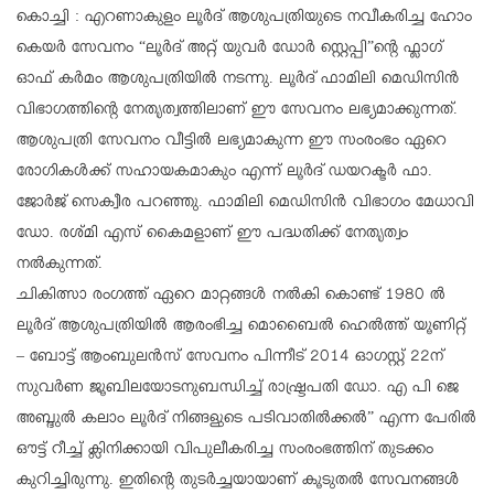
കൊച്ചി : എറണാകുളം ലൂർദ് ആശുപത്രിയുടെ നവീകരിച്ച ഹോം
കെയർ സേവനം “ലൂർദ് അറ്റ് യുവർ ഡോർ സ്റ്റെപ്പി”ൻ്റെ ഫ്ലാഗ്
ഓഫ് കർമം ആശുപത്രിയിൽ നടന്നു. ലൂർദ് ഫാമിലി മെഡിസിൻ
വിഭാഗത്തിൻ്റെ നേതൃത്വത്തിലാണ് ഈ സേവനം ലഭ്യമാക്കുന്നത്.
ആശുപത്രി സേവനം വീട്ടിൽ ലഭ്യമാകുന്ന ഈ സംരംഭം ഏറെ
രോഗികൾക്ക് സഹായകമാകും എന്ന് ലൂർദ് ഡയറക്ടർ ഫാ.
ജോർജ് സെക്വീര പറഞ്ഞു. ഫാമിലി മെഡിസിൻ വിഭാഗം മേധാവി
ഡോ. രശ്മി എസ് കൈമളാണ് ഈ പദ്ധതിക്ക് നേതൃത്വം
നൽകുന്നത്.
ചികിത്സാ രംഗത്ത് ഏറെ മാറ്റങ്ങൾ നൽകി കൊണ്ട് 1980 ൽ
ലൂർദ് ആശുപത്രിയിൽ ആരംഭിച്ച മൊബൈൽ ഹെൽത്ത് യൂണിറ്റ്
– ബോട്ട് ആംബുലൻസ് സേവനം പിന്നീട് 2014 ഓഗസ്റ്റ് 22ന്
സുവർണ ജൂബിലയോടനുബന്ധിച്ച് രാഷ്ട്രപതി ഡോ. എ പി ജെ
അബ്ദുൽ കലാം ലൂർദ് നിങ്ങളുടെ പടിവാതിൽക്കൽ” എന്ന പേരിൽ
ഔട്ട് റീച്ച് ക്ലിനിക്കായി വിപുലീകരിച്ച സംരംഭത്തിന് തുടക്കം
കുറിച്ചിരുന്നു. ഇതിൻ്റെ തുടർച്ചയായാണ് കൂടുതൽ സേവനങ്ങൾ