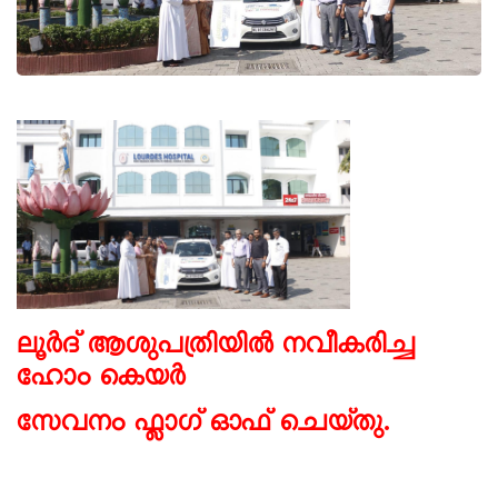
ലൂർദ് ആശുപത്രിയിൽ നവീകരിച്ച
ഹോം കെയർ
സേവനം ഫ്ലാഗ് ഓഫ് ചെയ്തു.