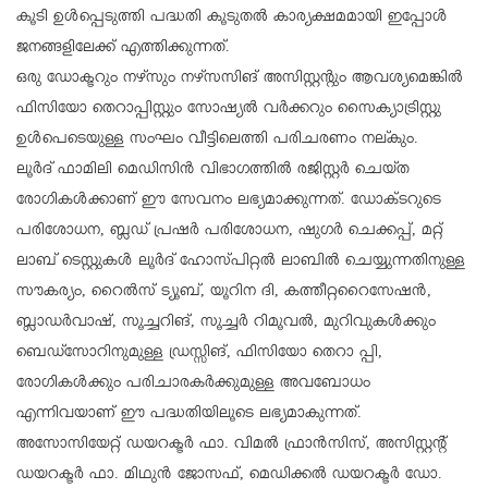
കൂടി ഉൾപ്പെടുത്തി പദ്ധതി കൂടുതൽ കാര്യക്ഷമമായി ഇപ്പോൾ
ജനങ്ങളിലേക്ക് എത്തിക്കുന്നത്.
ഒരു ഡോക്ടറും നഴ്സും നഴ്സ‌സിങ് അസിസ്റ്റന്റും ആവശ്യമെങ്കിൽ
ഫിസിയോ തെറാപ്പിസ്റ്റും സോഷ്യൽ വർക്കറും സൈക്യാട്രിസ്റ്റു
ഉൾപെടെയുള്ള സംഘം വീട്ടിലെത്തി പരിചരണം നല്‌കും.
ലൂർദ് ഫാമിലി മെഡിസിൻ വിഭാഗത്തിൽ രജിസ്റ്റർ ചെയ്‌ത
രോഗികൾക്കാണ് ഈ സേവനം ലഭ്യമാക്കുന്നത്. ഡോക്‌ടറുടെ
പരിശോധന, ബ്ലഡ് പ്രഷർ പരിശോധന, ഷുഗർ ചെക്കപ്പ്, മറ്റ്
ലാബ് ടെസ്റ്റുകൾ ലൂർദ് ഹോസ്പിറ്റൽ ലാബിൽ ചെയ്യുന്നതിനുള്ള
സൗകര്യം, റൈൽസ് ട്യൂബ്, യൂറിന ദി, കത്തീറ്ററൈസേഷൻ,
ബ്ലാഡർവാഷ്, സൂച്ചറിങ്, സൂച്ചർ റിമൂവൽ, മുറിവുകൾക്കും
ബെഡ്സോറിനുമുള്ള ഡ്രസ്സിങ്, ഫിസിയോ തെറാ പ്പി,
രോഗികൾക്കും പരിചാരകർക്കുമുള്ള അവബോധം
എന്നിവയാണ് ഈ പദ്ധതിയിലൂടെ ലഭ്യമാകുന്നത്.
അസോസിയേറ്റ് ഡയറക്ടർ ഫാ. വിമൽ ഫ്രാൻസിസ്, അസിസ്റ്റൻ്റ്
ഡയറക്ടർ ഫാ. മിഥുൻ ജോസഫ്, മെഡിക്കൽ ഡയറക്ടർ ഡോ.