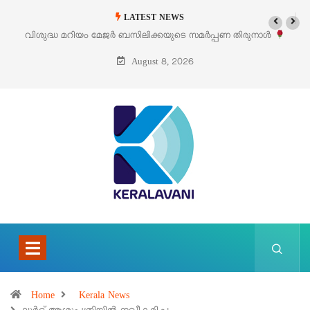
LATEST NEWS
പണ തിരുനാൾ
‘പെറ്റൽസ്’ ലൈഫ് സ്റ്റൈൽ എക്സിബിഷനും സെയിലും ഓഗ
പെരുമാനൂരിൽ
August 8, 2026
Home
Kerala News