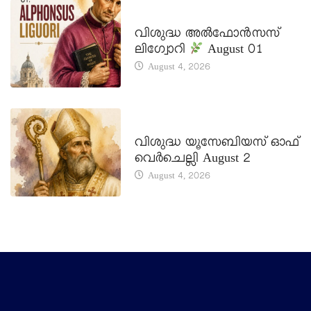
DAILY SAINTS
വിശുദ്ധ അൽഫോൻസസ്
ലിഗ്വോറി
August 01
August 4, 2026
DAILY SAINTS
വിശുദ്ധ യൂസേബിയസ് ഓഫ്
വെർചെല്ലി August 2
August 4, 2026