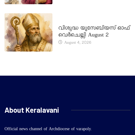
DAILY SAINTS
വിശുദ്ധ യൂസേബിയസ് ഓഫ്
വെർചെല്ലി August 2
August 4, 2026
About Keralavani
Official news channel of Archdiocese of varapoly.