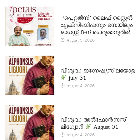
LATEST NEWS
‘പെറ്റൽസ്’ ലൈഫ് സ്റ്റൈൽ
എക്സിബിഷനും സെയിലും
ഓഗസ്റ്റ് 8-ന് പെരുമാനൂരിൽ
August 5, 2026
DAILY SAINTS
വിശുദ്ധ ഇഗ്നേഷ്യസ് ലയോള
july 31
August 4, 2026
DAILY SAINTS
വിശുദ്ധ അൽഫോൻസസ്
ലിഗ്വോറി
August 01
August 4, 2026