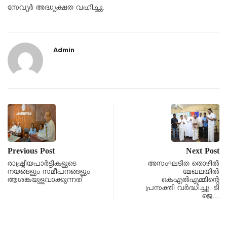
സേവ്യർ അദ്ധ്യക്ഷത വഹിച്ചു.
Admin
Previous Post
Next Post
രാഷ്ട്രീയപാർട്ടികളുടെ
അസംഘടിത തൊഴിൽ
നയങ്ങളും സമീപനങ്ങളും
മേഖലയിൽ
ആശങ്കയുളവാക്കുന്നത്
കെഎൽഎമ്മിന്റെ
പ്രസക്തി വർദ്ധിച്ചു. ടി
ജെ…