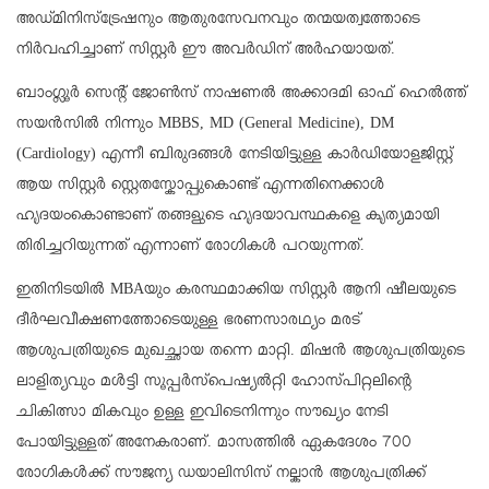
അഡ്മിനിസ്ട്രേഷനും ആതുരസേവനവും തന്മയത്വത്തോടെ
നിർവഹിച്ചാണ് സിസ്റ്റർ ഈ അവർഡിന് അർഹയായത്.
ബാംഗ്ലൂർ സെൻ്റ് ജോൺസ് നാഷണൽ അക്കാദമി ഓഫ് ഹെൽത്ത്
സയൻസിൽ നിന്നും MBBS, MD (General Medicine), DM
(Cardiology) എന്നീ ബിരുദങ്ങൾ നേടിയിട്ടുള്ള കാർഡിയോളജിസ്റ്റ്
ആയ സിസ്റ്റർ സ്റ്റെതസ്കോപ്പുകൊണ്ട് എന്നതിനെക്കാൾ
ഹൃദയംകൊണ്ടാണ് തങ്ങളുടെ ഹൃദയാവസ്ഥകളെ കൃത്യമായി
തിരിച്ചറിയുന്നത് എന്നാണ് രോഗികൾ പറയുന്നത്.
ഇതിനിടയിൽ MBAയും കരസ്ഥമാക്കിയ സിസ്റ്റർ ആനി ഷീലയുടെ
ദീർഘവീക്ഷണത്തോടെയുള്ള ഭരണസാരഥ്യം മരട്
ആശുപത്രിയുടെ മുഖച്ഛായ തന്നെ മാറ്റി. മിഷൻ ആശുപത്രിയുടെ
ലാളിത്യവും മൾട്ടി സൂപ്പർസ്പെഷ്യൽറ്റി ഹോസ്പിറ്റലിന്റെ
ചികിത്സാ മികവും ഉള്ള ഇവിടെനിന്നും സൗഖ്യം നേടി
പോയിട്ടുള്ളത് അനേകരാണ്. മാസത്തിൽ ഏകദേശം 700
രോഗികൾക്ക് സൗജന്യ ഡയാലിസിസ് നല്കാൻ ആശുപത്രിക്ക്