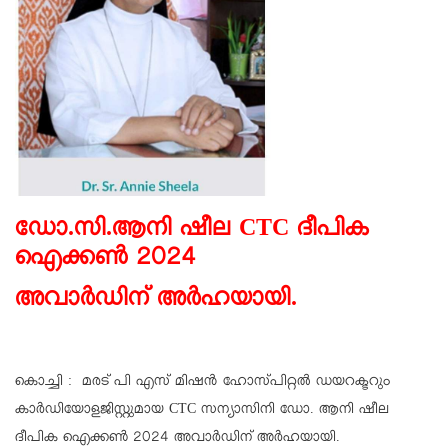
ഡോ.സി.ആനി ഷീല CTC ദീപിക
ഐക്കൺ 2024
അവാർഡിന് അർഹയായി.
കൊച്ചി : മരട്‌ പി എസ് മിഷൻ ഹോസ്പിറ്റൽ ഡയറക്ടറും
കാർഡിയോളജിസ്റ്റുമായ CTC സന്യാസിനി ഡോ. ആനി ഷീല
ദീപിക ഐക്കൺ 2024 അവാർഡിന് അർഹയായി.