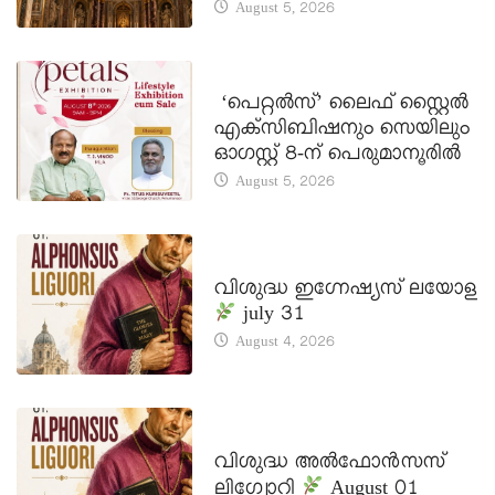
August 5, 2026
LATEST NEWS
‘പെറ്റൽസ്’ ലൈഫ് സ്റ്റൈൽ
എക്സിബിഷനും സെയിലും
ഓഗസ്റ്റ് 8-ന് പെരുമാനൂരിൽ
August 5, 2026
DAILY SAINTS
വിശുദ്ധ ഇഗ്നേഷ്യസ് ലയോള
july 31
August 4, 2026
DAILY SAINTS
വിശുദ്ധ അൽഫോൻസസ്
ലിഗ്വോറി
August 01