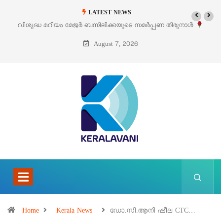
LATEST NEWS
തിരുനാൾ
‘പെറ്റൽസ്’ ലൈഫ് സ്റ്റൈൽ എക്സിബിഷനും സെയിലും ഓഗസ്റ
പെരുമാനൂരിൽ
August 7, 2026
Home
Kerala News
ഡോ.സി.ആനി ഷീല CTC…