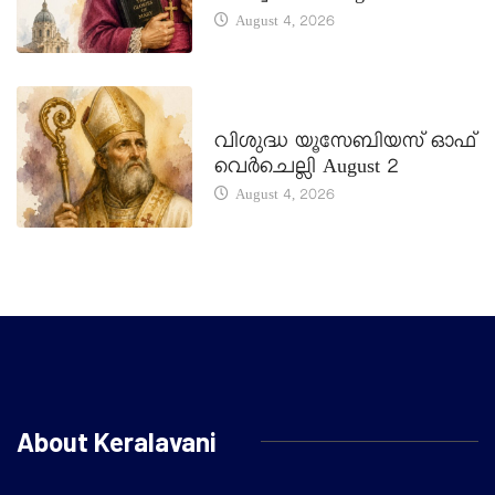
August 4, 2026
DAILY SAINTS
വിശുദ്ധ യൂസേബിയസ് ഓഫ്
വെർചെല്ലി August 2
August 4, 2026
About Keralavani