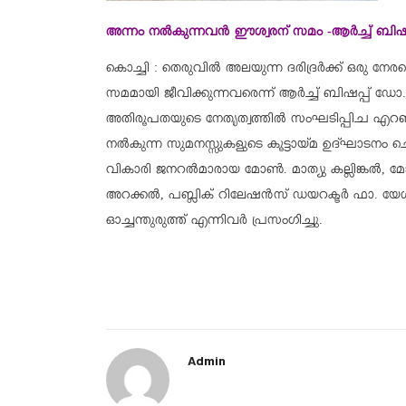
അന്നം നൽകുന്നവൻ ഈശ്വരന് സമം -ആർച്ച് ബിഷ
കൊച്ചി : തെരുവിൽ അലയുന്ന ദരിദ്രർക്ക് ഒരു 
സമമായി ജീവിക്കുന്നവരെന്ന് ആർച്ച് ബിഷപ്പ് ഡോ.ജ
അതിരൂപതയുടെ നേതൃത്വത്തിൽ സംഘടിപ്പിച എറണ
നൽകുന്ന സുമനസ്സുകളുടെ കൂട്ടായ്മ ഉദ്ഘാടനം 
വികാരി ജനറൽമാരായ മോൺ. മാത്യു കല്ലിങ്കൽ, 
അറക്കൽ, പബ്ലിക് റിലേഷൻസ് ഡയറക്ടർ ഫാ. യേശുദാസ
ഓച്ചന്തുരുത്ത് എന്നിവർ പ്രസംഗിച്ചു.
Admin