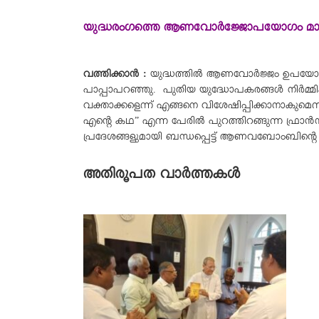
യുദ്ധരംഗത്തെ ആണവോർജ്ജോപയോഗം മാനവികത
വത്തിക്കാന്‍ :
യുദ്ധത്തിൽ ആണവോർജ്ജം ഉപയോഗിക്ക
പാപ്പാപറഞ്ഞു. പുതിയ യുദ്ധോപകരങ്ങൾ നിർമ്മി
വക്താക്കളെന്ന് എങ്ങനെ വിശേഷിപ്പിക്കാനാകുമെന്ന
എന്റെ കഥ” എന്ന പേരിൽ പുറത്തിറങ്ങുന്ന ഫ്ര
പ്രദേശങ്ങളുമായി ബന്ധപ്പെട്ട് ആണവബോംബിന്
അതിരൂപത വാർത്തകൾ