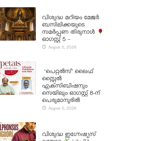
DAILY SAINTS
വിശുദ്ധ മറിയം മേജർ
ബസിലിക്കയുടെ
സമർപ്പണ തിരുനാൾ
ഓഗസ്റ്റ് 5 –
August 5, 2026
LATEST NEWS
‘പെറ്റൽസ്’ ലൈഫ്
സ്റ്റൈൽ
എക്സിബിഷനും
സെയിലും ഓഗസ്റ്റ് 8-ന്
പെരുമാനൂരിൽ
August 5, 2026
DAILY SAINTS
വിശുദ്ധ ഇഗ്നേഷ്യസ്