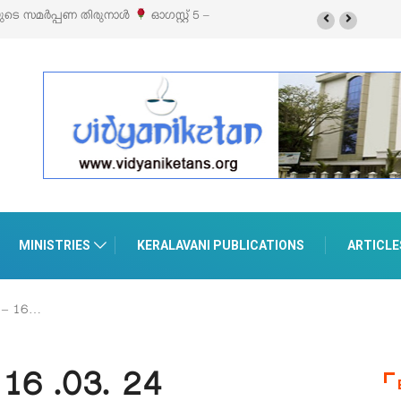
് 5 –
‘പെറ്റൽസ്’ ലൈഫ് സ്റ്റൈൽ എക്സിബിഷനും സെയിലും ഓഗസ്റ്റ് 8-ന്
പെരുമാനൂരിൽ
MINISTRIES
KERALAVANI PUBLICATIONS
ARTICLE
 – 16…
16 .03. 24