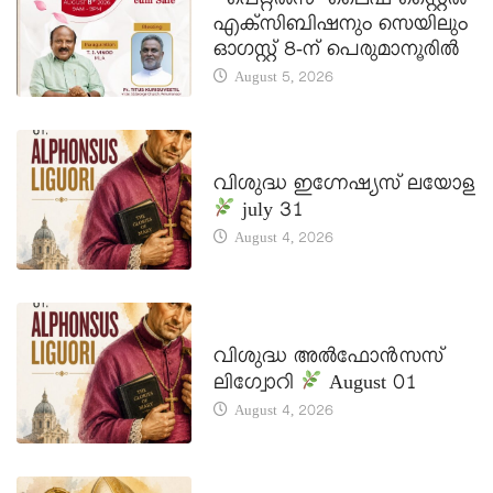
‘പെറ്റൽസ്’ ലൈഫ് സ്റ്റൈൽ
എക്സിബിഷനും സെയിലും
ഓഗസ്റ്റ് 8-ന് പെരുമാനൂരിൽ
August 5, 2026
DAILY SAINTS
വിശുദ്ധ ഇഗ്നേഷ്യസ് ലയോള
july 31
August 4, 2026
DAILY SAINTS
വിശുദ്ധ അൽഫോൻസസ്
ലിഗ്വോറി
August 01
August 4, 2026