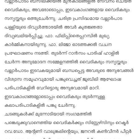
വല്ലാർപാടം ബസിലിക്കയിൽ മുൻകാലങ്ങളിൽ സേവനം ചെയ്ത
വൈദികരും, അവരോടൊപ്പം, ഇടവകാംഗങ്ങളായ വൈദികരും
സന്യസ്തരും ഒത്തുചേർന്നു. ചരിത്ര പ്രസിദ്ധമായ വല്ലാർപാട
പള്ളിയുടെ ദിവ്യൾത്താരയിൽ അവർ കൃതജ്ഞതാ
ദിവ്യബലിയർപ്പിച്ചു. ഫാ. ഫിലിപ്പ്തൈപ്പറമ്പിൽ മുഖ്യ
കാർമ്മികനായിരുന്നു. ഫാ. ലിജോ ഓടത്തക്കൽ വചന
പ്രഘോഷണം നടത്തി. തുടർന്ന് റാൻസം പാരിഷ് ഹാളിൽ
ചേർന്ന അനുമോദന സമ്മേളനത്തിൽ വൈദികരും സന്യസ്തരും
വല്ലാർപാടം ഇടവകയുമായി ബന്ധപ്പെട്ട അവരുടെ അനുഭവങ്ങൾ
വിശ്വാസ സമൂഹവുമായി പങ്കുവെച്ചത് ജൂബിലി ആഘോഷ
പരിപാടികളിൽ വേറിട്ടൊരു അനുഭവമായി മാറി.
ഇടവകാംഗങ്ങളോടൊപ്പം വൈദികരും തുടർന്നുള്ള
കലാപരിപാടികളിൽ പങ്കു ചേർന്നു.
ചടങ്ങുകൾക്ക് മുന്നോടിയായി സംഗമത്തിൽ
പങ്കെടുക്കുവാനെത്തിയ വൈദികർക്കും സിസ്റ്റേഴ്സിനും റെക്ടർ
റവ.ഡോ. ആന്റണി വാലുങ്കലിന്റെയും, ജനറൽ കൺവീനർ പീറ്റർ