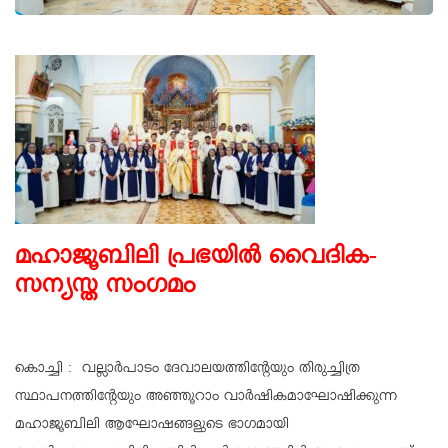
മഹാജൂബിലി പ്രഭയിൽ വൈദിക-
സന്യസ്ത സംഗമം
കൊച്ചി : വല്ലാർപാടം ദേവാലയത്തിന്റേയും തിരുച്ചിത്ര
സ്ഥാപനത്തിന്റേയും അഞ്ഞൂറാം വാർഷികമാഘോഷിക്കുന്ന
മഹാജൂബിലി ആഘോഷങ്ങളുടെ ഭാഗമായി