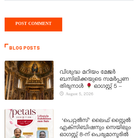
BLOG POSTS
DAILY SAINTS
വിശുദ്ധ മറിയം മേജർ
ബസിലിക്കയുടെ സമർപ്പണ
തിരുനാൾ
ഓഗസ്റ്റ് 5 –
August 5, 2026
LATEST NEWS
‘പെറ്റൽസ്’ ലൈഫ് സ്റ്റൈൽ
എക്സിബിഷനും സെയിലും
ഓഗസ്റ്റ് 8-ന് പെരുമാനൂരിൽ