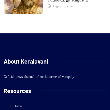
വെർചെല്ലി August 2
August 4, 2026
About Keralavani
Official news channel of Archdiocese of varapoly.
Resources
Home