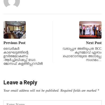
Previous Post
Next Post
വൈദികർ
വരാപ്പുഴ അതിരൂപത BCC
കാലഘട്ടത്തിൻ്റെ
കൂനമ്മാവ് ഏഴാം
ഊർജ്ജമാകണം
ഫൊറോനയുടെ അഗാപ്പേ
-ആർച്ച്ബിഷപ്പ് ഡോ.
സംഗമം…
ജോസഫ് കളത്തിപ്പറമ്പിൽ
Leave a Reply
Your email address will not be published.
Required fields are marked
*