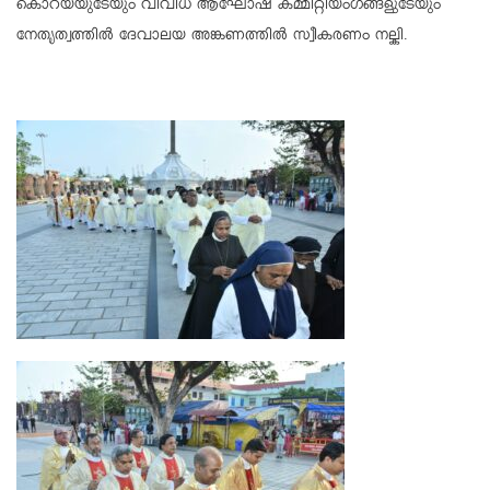
കൊറയയുടേയും വിവിധ ആഘോഷ കമ്മിറ്റിയംഗങ്ങളുടേയും
നേതൃത്വത്തിൽ ദേവാലയ അങ്കണത്തിൽ സ്വീകരണം നല്കി.