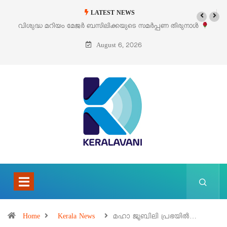
LATEST NEWS
‘പെറ്റൽസ്’ ലൈഫ് സ്റ്റൈൽ എക്സിബിഷനും സെയിലും ഓഗസ്റ്റ് 8-ന്
പെരുമാനൂരിൽ
August 6, 2026
Home
Kerala News
മഹാ ജൂബിലി പ്രഭയിൽ…