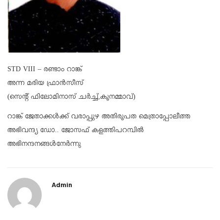
STD VIII – രണ്ടാം റാങ്ക്
അന്ന മരിയ ഫ്രാന്‍സീസ്
(സെന്റ് ഫിലോമിനാസ് ചര്‍ച്ച്,കൂനമ്മാവ്)
റാങ്ക് ജേതാക്കള്‍ക്ക് വരാപ്പുഴ അതിരൂപത മെത്രാപ്പോലീത്ത
അഭിവന്ദ്യ ഡോ.. ജോസഫ് കളത്തിപറമ്പില്‍
അഭിനന്ദനങ്ങള്‍നേര്‍ന്നു
Admin