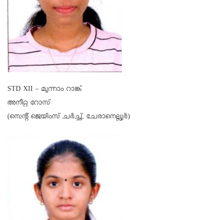
STD XII – മൂന്നാം റാങ്ക്
അനീറ്റ റോസ്
(സെന്റ് ജെയിംസ് ചര്‍ച്ച്, ചേരാനെല്ലൂര്‍)