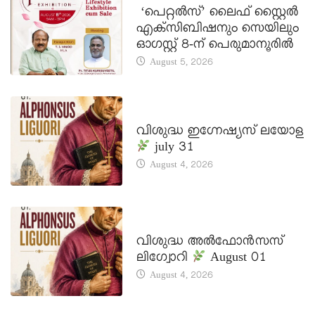
‘പെറ്റൽസ്’ ലൈഫ് സ്റ്റൈൽ
എക്സിബിഷനും സെയിലും
ഓഗസ്റ്റ് 8-ന് പെരുമാനൂരിൽ
August 5, 2026
DAILY SAINTS
വിശുദ്ധ ഇഗ്നേഷ്യസ് ലയോള
july 31
August 4, 2026
DAILY SAINTS
വിശുദ്ധ അൽഫോൻസസ്
ലിഗ്വോറി
August 01
August 4, 2026