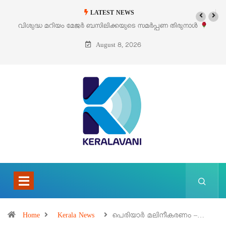
LATEST NEWS
മർപ്പണ തിരുനാൾ
‘പെറ്റൽസ്’ ലൈഫ് സ്റ്റൈൽ എക്സിബിഷനും സെയിലു
പെരുമാനൂരിൽ
August 8, 2026
Home
Kerala News
പെരിയാർ മലിനീകരണം –…