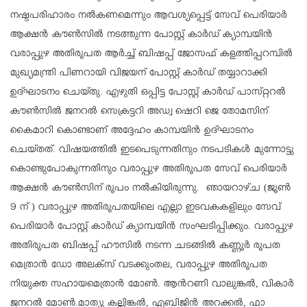
നഷ്ടപരിഹാരം നൽകണമെന്നും ആവശ്യപ്പെട്ട് സേവ് പെരിയാർ
ആക്ഷൻ കൗൺസിൽ നടത്തുന്ന പോസ്റ്റ് കാർഡ് ക്യാമ്പയിൻ
വരാപ്പുഴ അതിരൂപത ആർച്ച് ബിഷപ്പ് ജോസഫ് കളത്തിപ്പറമ്പിൽ
മുഖ്യമന്ത്രി പിണറായി വിജയന് പോസ്റ്റ് കാർഡ് തയ്യാറാക്കി
ഉദ്ഘാടനം ചെയ്തു. എഴുതി ഒപ്പിട്ട പോസ്റ്റ് കാർഡ് പാസ്‌റ്ററൽ
കൗൺസിൽ ജനറൽ സെക്രട്ടറി അഡ്വ ഷെറി ജെ തോമസിന്
കൈമാറി കൊണ്ടാണ് അദ്ദേഹം കാമ്പയിൻ ഉദ്ഘാടനം
ചെയ്തത്. വിഷയത്തിൽ ഇടപെടുന്നതിനും നടപടികൾ മുന്നോട്ടു
കൊണ്ടുപോകുന്നതിനും വരാപ്പുഴ അതിരൂപത സേവ് പെരിയാർ
ആക്ഷൻ കൗൺസിന് രൂപം നൽകിയിരുന്നു. ഞായറാഴ്ച (ജൂൺ
9 ന് ) വരാപ്പുഴ അതിരൂപതയിലെ എല്ലാ ഇടവകകളിലും സേവ്
പെരിയാർ പോസ്റ്റ് കാർഡ് ക്യാമ്പയിൻ സംഘടിപ്പിക്കും. വരാപ്പുഴ
അതിരൂപത ബിഷപ്പ് ഹൗസിൽ നടന്ന ചടങ്ങിൽ കണ്ണൂർ രൂപത
മെത്രാൻ ഡോ അലക്സ് വടക്കുംതല, വരാപ്പുഴ അതിരൂപത
നിയുക്ത സഹായമെത്രാൻ മോൺ. ആൻറണി വാലുങ്കൽ, വികാർ
ജനറൽ മോൺ.മാത്യു കല്ലിങ്കൽ, എബിജിൻ അറക്കൽ, ഫാ