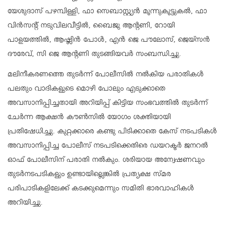
യേശുദാസ് പഴമ്പിള്ളി, ഫാ സെബാസ്റ്റ്യൻ മൂന്നുകൂട്ടുകൽ, ഫാ
വിൻസൻ്റ് നടുവിലവീട്ടിൽ, ബൈജു ആൻ്റണി, റോയി
പാളയത്തിൽ, ആഷ്ലിൻ പോൾ, എൻ ജെ പൗലോസ്, ജെയ്സൻ
ദൗരേവ്, സി ജെ ആൻ്റണി തുടങ്ങിയവർ സംബന്ധിച്ചു.
മലിനീകരണത്തെ തുടർന്ന് പോലീസിൽ നൽകിയ പരാതികൾ
പലതും വാദികളുടെ മൊഴി പോലും എടുക്കാതെ
അവസാനിപ്പിച്ചതായി അറിയിപ്പ് കിട്ടിയ സംഭവത്തിൽ തുടർന്ന്
ചേർന്ന ആക്ഷൻ കൗൺസിൽ യോഗം ശക്തിയായി
പ്രതിഷേധിച്ചു. കുറ്റക്കാരെ കണ്ടു പിടിക്കാതെ കേസ് നടപടികൾ
അവസാനിപ്പിച്ച പോലീസ് നടപടിക്കെതിരെ ഡയറക്ടർ ജനറൽ
ഓഫ് പോലീസിന് പരാതി നൽകും. ശരിയായ അന്വേഷണവും
തുടർനടപടികളും ഉണ്ടായില്ലെങ്കിൽ പ്രത്യക്ഷ സ്മര
പരിപാടികളിലേക്ക് കടക്കുമെന്നും സമിതി ഭാരവാഹികൾ
അറിയിച്ചു.