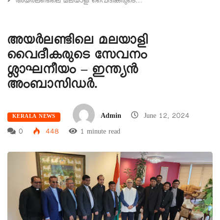
അയർലണ്ടിലെ മലയാളി വൈദീകരുടെ…
അയർലണ്ടിലെ മലയാളി
വൈദീകരുടെ സേവനം
ശ്ലാഘനീയം – ഇന്ത്യൻ
അംബാസിഡർ.
Admin
June 12, 2024
KERALA NEWS
0
448
1 minute read