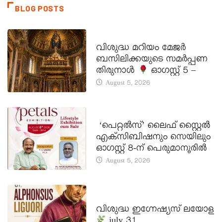
BLOG POSTS
DAILY SAINTS
വിശുദ്ധ മറിയം മേജർ
ബസിലിക്കയുടെ സമർപ്പണ
തിരുനാൾ
ഓഗസ്റ്റ് 5 –
August 5, 2026
LATEST NEWS
‘പെറ്റൽസ്’ ലൈഫ് സ്റ്റൈൽ
എക്സിബിഷനും സെയിലും
ഓഗസ്റ്റ് 8-ന് പെരുമാനൂരിൽ
August 5, 2026
DAILY SAINTS
വിശുദ്ധ ഇഗ്നേഷ്യസ് ലയോള
july 31