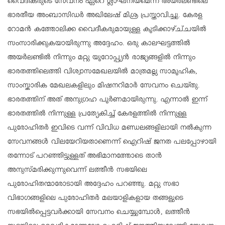
വൈദീകരുടെ സേവനം ഏറെ ശ്ലാഘനീയമെന്ന് അയർലണ്ടിലെ
ഭാരതീയ അംബാസിഡർ അഖിലേഷ് മിശ്ര പ്രസ്താവിച്ചു. കേരള
റോമൻ കത്തോലിക്ക വൈദീകരുമായുള്ള കൂടിക്കാഴ്ച്‌ചയിൽ
സംസാരിക്കുകയായിരുന്നു അദ്ദേഹം. ഒരു കാലഘട്ടത്തിൽ
അയർലണ്ടിൽ നിന്നും മറ്റു യൂറോപ്പ്യൻ രാജ്യങ്ങളിൽ നിന്നും
ഭാരതത്തിലെത്തി വിശ്വാസമേഖലയിൽ മാത്രമല്ല സാമൂഹിക,
സാംസ്കാരിക മേഖലകളിലും മിഷനറിമാർ സേവനം ചെയ്തു.
ഭാരതത്തിന് അത് അനുഗ്രഹ പൂർണമായിരുന്നു. എന്നാൽ ഇന്ന്
ഭാരതത്തിൽ നിന്നുള്ള പ്രത്യേകിച്ച് കേരളത്തിൽ നിന്നുള്ള
പുരോഹിതർ ഇവിടെ വന്ന് വിവിധ മണ്ഡലങ്ങളിലായി നൽകുന്ന
സേവനങ്ങൾ വിലയേറിയതാണെന്ന് ഐറിഷ് ജനത പലപ്പോഴായി
തന്നോട് പറഞ്ഞിട്ടുള്ളത് അഭിമാനത്തോടെ താൻ
അനുസ്മ‌രിക്കുന്നുവെന്ന് ലത്തീൻ സഭയിലെ
പുരോഹിതന്മാരോടായി അദ്ദേഹം പറഞ്ഞു. മറ്റു സഭാ
വിഭാഗങ്ങളിലെ പുരോഹിതർ മലയാളികളായ തങ്ങളുടെ
സഭയിൽപ്പെട്ടവർക്കായി സേവനം ചെയ്യുമ്പോൾ, ലത്തീൻ