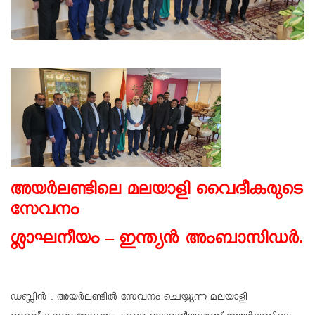
അയർലണ്ടിലെ മലയാളി വൈദീകരുടെ
സേവനം
ശ്ലാഘനീയം – ഇന്ത്യൻ അംബാസിഡർ.
ഡബ്ലിൻ : അയർലണ്ടിൽ സേവനം ചെയ്യുന്ന മലയാളി