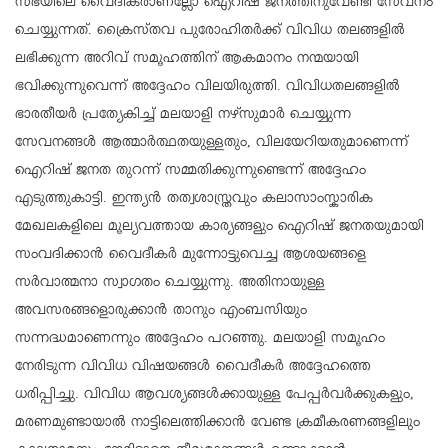
സഭയിലെ വൈദികരാണല്ലോ ഐറിഷ് ജനത്തിനുവേണ്ടി സേവനം
ചെയ്യുന്നത്. ക്രൈസ്‌തവ പുരോഹിതർക്ക് വിവിധ തലങ്ങളിൽ
ലഭിക്കുന്ന അറിവ് സമൂഹത്തിന് ആകമാനം നന്മയായി
ഭവിക്കുന്നുവെന്ന് അദ്ദേഹം വിലയിരുത്തി. വിവിധതലങ്ങളിൽ
ഭാരതീയർ പ്രത്യേകിച്ച് മലയാളി നഴ്‌സുമാർ ചെയ്യുന്ന
സേവനങ്ങൾ ആത്മാർത്ഥതയുള്ളതും, വിലയേറിയതുമാണെന്ന്
ഐറിഷ് ജനത തുറന്ന് സമ്മതിക്കുന്നുണ്ടെന്ന് അദ്ദേഹം
എടുത്തുകാട്ടി. ഇന്ത്യൻ തത്വശാസ്ത്രവും കലാസാംസ്കാരിക
മേഖലകളിലെ മൂല്യവത്തായ കാര്യങ്ങളും ഐറിഷ് ജനതയുമായി
സംവദിക്കാൻ വൈദീകർ മുന്നോട്ടുവെച്ച ആശയങ്ങളെ
സർവാത്മനാ സ്വാഗതം ചെയ്യുന്നു. അതിനായുള്ള
അവസരങ്ങളൊരുക്കാൻ താനും എംബസിയും
സന്നദ്ധമാണെന്നും അദ്ദേഹം പറഞ്ഞു. മലയാളി സമൂഹം
നേരിടുന്ന വിവിധ വിഷയങ്ങൾ വൈദീകർ അദ്ദേഹത്തെ
ധരിപ്പിച്ചു. വിവിധ ആവശ്യങ്ങൾക്കായുള്ള പേപ്പർവർക്കുകളും,
മരണമുണ്ടായാൽ നാട്ടിലെത്തിക്കാൻ വേണ്ട ക്രമീകരണങ്ങളിലും