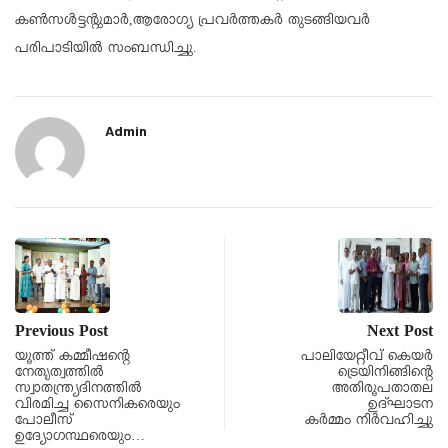
കൺസൾട്ടന്റുമാർ,ആരോഗ്യ പ്രവർത്തകർ തുടങ്ങിയവർ
പരിപാടിയിൽ സംബന്ധിച്ചു.
Admin
Previous Post
Next Post
യൂത്ത് കമ്മീഷന്റെ
പാലിയേറ്റീവ് കെയർ
നേതൃത്വത്തിൽ
ട്രെയിനിങ്ങിന്റെ
സ്വാതന്ത്ര്യദിനത്തിൽ
അതിരൂപതാതല
വിരമിച്ച സൈനികരെയും
ഉദ്ഘാടന
പോലീസ്
കർമ്മം നിർവഹിച്ചു
ഉദ്യോഗസ്ഥരെയും…