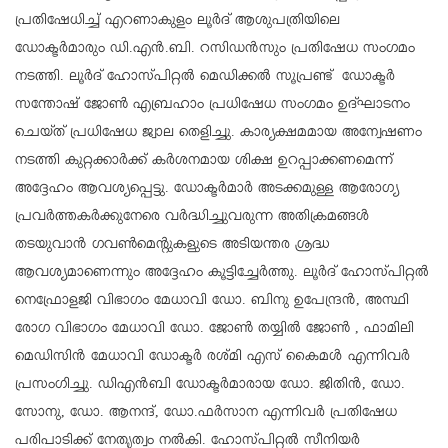
പ്രതിഷേധിച്ച് എറണാകുളം ലൂർദ് ആശുപത്രിയിലെ
ഡോക്ടർമാരും ഡി.എൻ.ബി. റസിഡൻസും പ്രതിഷേധ സംഗമം
നടത്തി. ലൂർദ് ഹോസ്പിറ്റൽ മെഡിക്കൽ സൂപ്രണ്ട് ഡോക്ടർ
സന്തോഷ് ജോൺ എബ്രഹാം പ്രധിഷേധ സംഗമം ഉദ്ഘാടനം
ചെയ്ത് പ്രധിഷേധ ജ്വാല തെളിച്ചു. കാര്യക്ഷമമായ അന്വേഷണം
നടത്തി കുറ്റക്കാർക്ക് കർശനമായ ശിക്ഷ ഉറപ്പാക്കണമെന്ന്
അദ്ദേഹം ആവശ്യപ്പെട്ടു. ഡോക്ടർമാർ അടക്കമുള്ള ആരോഗ്യ
പ്രവർത്തകർക്കുനേരെ വർദ്ധിച്ചുവരുന്ന അതിക്രമങ്ങൾ
തടയുവാൻ ഗവൺമെന്റുകളുടെ അടിയന്തര ശ്രദ്ധ
ആവശ്യമാണെന്നും അദ്ദേഹം കൂട്ടിച്ചേർത്തു. ലൂർദ് ഹോസ്പിറ്റൽ
നെഫ്രോളജി വിഭാഗം മേധാവി ഡോ. ബിനു ഉപേന്ദ്രൻ, അസ്ഥി
രോഗ വിഭാഗം മേധാവി ഡോ. ജോൺ തയ്യിൽ ജോൺ , ഫാമിലി
മെഡിസിൻ മേധാവി ഡോക്ടർ രശ്മി എസ് കൈമൾ എന്നിവർ
പ്രസംഗിച്ചു. ഡിഎൻബി ഡോക്ടർമാരായ ഡോ. ജിതിൻ, ഡോ.
സോനു, ഡോ. ആനന്ദ്, ഡോ.ഫർസാന എന്നിവർ പ്രതിഷേധ
പരിപാടിക്ക് നേതൃത്വം നൽകി. ഹോസ്പിറ്റൽ സീനിയർ