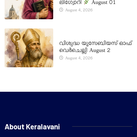
ലിഗ്വോറി
August 01
August 4, 2026
DAILY SAINTS
വിശുദ്ധ യൂസേബിയസ് ഓഫ്
വെർചെല്ലി August 2
August 4, 2026
About Keralavani