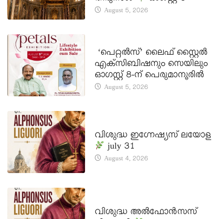
August 5, 2026
LATEST NEWS
‘പെറ്റൽസ്’ ലൈഫ് സ്റ്റൈൽ
എക്സിബിഷനും സെയിലും
ഓഗസ്റ്റ് 8-ന് പെരുമാനൂരിൽ
August 5, 2026
DAILY SAINTS
വിശുദ്ധ ഇഗ്നേഷ്യസ് ലയോള
july 31
August 4, 2026
DAILY SAINTS
വിശുദ്ധ അൽഫോൻസസ്