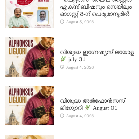
‘പെറ്റൽസ്’ ലൈഫ് സ്റ്റൈൽ
എക്സിബിഷനും സെയിലും
ഓഗസ്റ്റ് 8-ന് പെരുമാനൂരിൽ
August 5, 2026
DAILY SAINTS
വിശുദ്ധ ഇഗ്നേഷ്യസ് ലയോള
july 31
August 4, 2026
DAILY SAINTS
വിശുദ്ധ അൽഫോൻസസ്
ലിഗ്വോറി
August 01
August 4, 2026