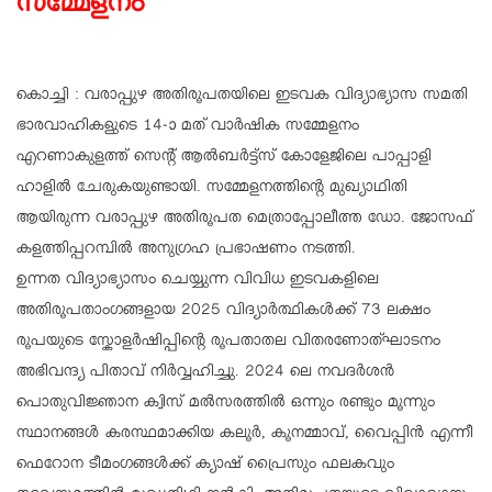
സമ്മേളനം
കൊച്ചി : വരാപ്പുഴ അതിരൂപതയിലെ ഇടവക വിദ്യാഭ്യാസ സമതി
ഭാരവാഹികളുടെ 14-ാ മത് വാർഷിക സമ്മേളനം
എറണാകുളത്ത് സെൻ്റ് ആൽബർട്ട്സ് കോളേജിലെ പാപ്പാളി
ഹാളിൽ ചേരുകയുണ്ടായി. സമ്മേളനത്തിൻ്റെ മുഖ്യാഥിതി
ആയിരുന്ന വരാപ്പുഴ അതിരൂപത മെത്രാപ്പോലീത്ത ഡോ. ജോസഫ്
കളത്തിപ്പറമ്പിൽ അനുഗ്രഹ പ്രഭാഷണം നടത്തി.
ഉന്നത വിദ്യാഭ്യാസം ചെയ്യുന്ന വിവിധ ഇടവകളിലെ
അതിരൂപതാംഗങ്ങളായ 2025 വിദ്യാർത്ഥികൾക്ക് 73 ലക്ഷം
രൂപയുടെ സ്കോളർഷിപ്പിൻ്റെ രൂപതാതല വിതരണോത്ഘാടനം
അഭിവന്ദ്യ പിതാവ് നിർവ്വഹിച്ചു. 2024 ലെ നവദർശൻ
പൊതുവിജ്ഞാന ക്വിസ് മൽസരത്തിൽ ഒന്നും രണ്ടും മൂന്നും
സ്ഥാനങ്ങൾ കരസ്ഥമാക്കിയ കലൂർ, കൂനമ്മാവ്, വൈപ്പിൻ എന്നീ
ഫെറോന ടീമംഗങ്ങൾക്ക് ക്യാഷ് പ്രൈസും ഫലകവും