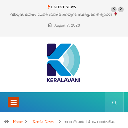
LATEST NEWS
സിലിക്കയുടെ സമർപ്പണ തിരുനാൾ
‘പെറ്റൽസ്’ ലൈഫ് സ്റ്റൈൽ എക്സ
ഓഗസ്റ്റ് 5 –
പെരുമ
August 7, 2026
Home
Kerala News
നവദർശൻ 14-ാം വാർഷിക…