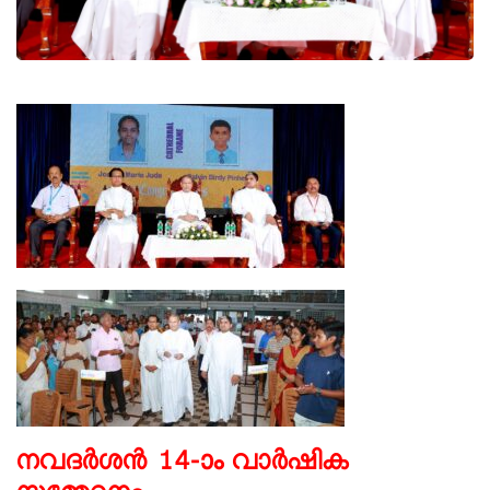
നവദർശൻ 14-ാം വാർഷിക