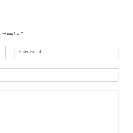
s are marked
*