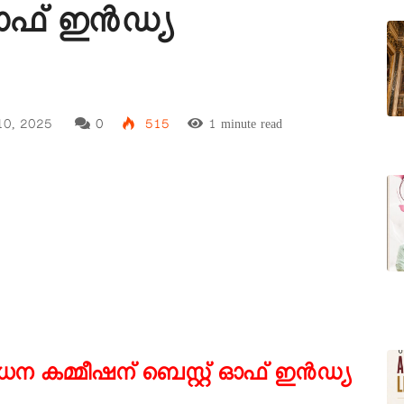
 ഓഫ് ഇൻഡ്യ
10, 2025
0
515
1 minute read
 കമ്മീഷന് ബെസ്റ്റ് ഓഫ് ഇൻഡ്യ