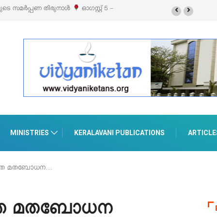
് 5 –
‘പെറ്റൽസ്’ ലൈഫ് സ്റ്റൈൽ എക്സിബിഷനും സെയിലും ഓഗസ്റ്റ് 8-ന്
പെരുമാനൂരിൽ
MINISTRIES
KERALAVANI PUBLICATIONS
ARTICLE
രൂപത മതബോധന…
ൂപത മതബോധന