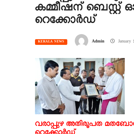
കമ്മീഷന് ബെസ്റ്റ്
റെക്കോർഡ്
Admin
January 
KERALA NEWS
വരാപ്പുഴ അതിരൂപത മതബോധന
റെക്കോർഡ്