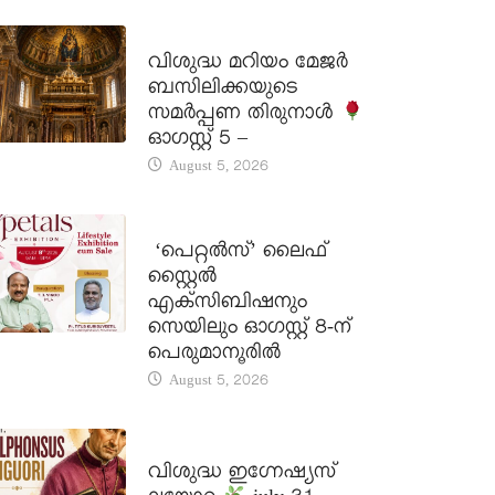
DAILY SAINTS
വിശുദ്ധ മറിയം മേജർ
ബസിലിക്കയുടെ
സമർപ്പണ തിരുനാൾ
ഓഗസ്റ്റ് 5 –
August 5, 2026
LATEST NEWS
‘പെറ്റൽസ്’ ലൈഫ്
സ്റ്റൈൽ
എക്സിബിഷനും
സെയിലും ഓഗസ്റ്റ് 8-ന്
പെരുമാനൂരിൽ
August 5, 2026
DAILY SAINTS
വിശുദ്ധ ഇഗ്നേഷ്യസ്