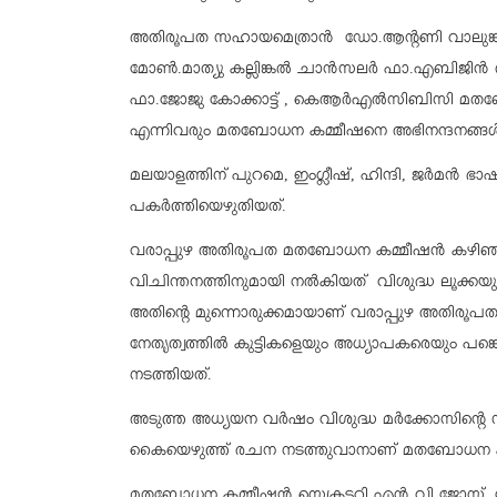
അതിരൂപത സഹായമെത്രാൻ ഡോ.ആൻ്റണി വാലുങ്കൽ
മോൺ.മാത്യു കല്ലിങ്കൽ ചാൻസലർ ഫാ.എബിജിൻ
ഫാ.ജോജു കോക്കാട്ട് , കെആർഎൽസിബിസി മതബോധന
എന്നിവരും മതബോധന കമ്മീഷനെ അഭിനന്ദനങ്ങൾ 
മലയാളത്തിന് പുറമെ, ഇംഗ്ലീഷ്, ഹിന്ദി, ജർമൻ 
പകർത്തിയെഴുതിയത്.
വരാപ്പുഴ അതിരൂപത മതബോധന കമ്മീഷൻ കഴിഞ്ഞ 
വിചിന്തനത്തിനുമായി നൽകിയത് വിശുദ്ധ ലൂക്ക
അതിൻ്റെ മുന്നൊരുക്കമായാണ് വരാപ്പുഴ അതിരൂ
നേതൃത്വത്തിൽ കുട്ടികളെയും അധ്യാപകരെയും പങ്
നടത്തിയത്.
അടുത്ത അധ്യയന വർഷം വിശുദ്ധ മർക്കോസിന്റെ സ
കൈയെഴുത്ത് രചന നടത്തുവാനാണ് മതബോധന കമ്മീ
മതബോധന കമ്മീഷൻ സെക്രട്ടറി എൻ വി ജോസ്, പ