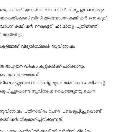
, വികാരി ജനറൽമാരായ മോൺ.മാത്യു ഇലഞ്ഞിമറ്റം
 അറക്കൽ,കെസിബിസി മതബോധന കമ്മീഷൻ സെക്രട്ടറി
 കമ്മീഷൻ സെക്രട്ടറി ഫാ.മാത്യു പുതിയാത്ത്,
അറിയിച്ചു
ഭാഷകളിലാണ് വിദ്യാർത്ഥികൾ സുവിശേഷം
അധ്യയന വർഷം കുട്ടികൾക്ക് പഠിക്കാനും
യുടെ സുവിശേഷമാണ്.
പതയിലെ എല്ലാ ദേവാലയങ്ങളിലും മതബോധന കമ്മീഷന്റെ
കെടുപ്പിച്ചുകൊണ്ട് സുവിശേഷ കൈയെഴുത്തു രചന
ുവിശേഷം പതിനായിരം പേരെ പങ്കെടുപ്പിച്ചുകൊണ്ട്
ഷൻ തീരുമാനിച്ചിരിക്കുന്നത്.
്രോഗ്രാം കൺവീനർ ജൂഡ് സി വർഗീസ്, മീഡിയ