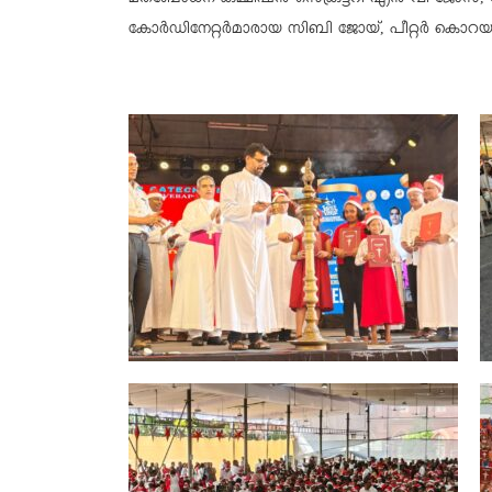
കോർഡിനേറ്റർമാരായ സിബി ജോയ്, പീറ്റർ കൊറയ,