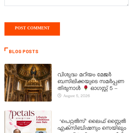
BLOG POSTS
DAILY SAINTS
വിശുദ്ധ മറിയം മേജർ
ബസിലിക്കയുടെ സമർപ്പണ
തിരുനാൾ
ഓഗസ്റ്റ് 5 –
August 5, 2026
LATEST NEWS
‘പെറ്റൽസ്’ ലൈഫ് സ്റ്റൈൽ
എക്സിബിഷനും സെയിലും