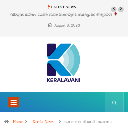
LATEST NEWS
രുനാൾ
‘പെറ്റൽസ്’ ലൈഫ് സ്റ്റൈൽ എക്സിബിഷനും സെയിലും ഓഗസ്റ്റ്
പെരുമാനൂരിൽ
August 8, 2026
Home
Kerala News
ദൈവദാസി മദർ തെരേസ…