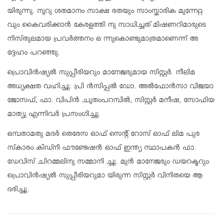
യിരുന്നു. നൂറു ശതമാനം സാക്ഷ രതയും സാംസ്കാരിക മുന്നേറ്റ
വും കൈവരിക്കാൻ കേരളത്തി നു സാധിച്ചത് മിഷണറിമാരുടെ
നിസ്‌തുലമായ പ്രവർത്തനം ഒ ന്നുകൊണ്ടുമാത്രമാണെന്ന് അ
ദ്ദേഹം പറഞ്ഞു.
പ്രൊവിൻഷ്യൽ സുപ്പീരിയറും മാനേജരുമായ സിസ്റ്റർ. നീലിമ
അധ്യക്ഷത വഹിച്ചു. പ്രി ൻസിപ്പൽ ഡോ. അൽഫോൻസാ വിജയാ
ജോസഫ്, ഫാ. വിപിൻ ചൂതംപറമ്പിൽ, സിസ്റ്റർ മനീഷ, സോഫിയ
മാത്യു എന്നിവർ പ്രസംഗിച്ചു.
ഒമ്പതാമതു മദർ തെരേസ ഓഫ് സെന്റ് റോസ് ഓഫ് ലിമ പുര
സ്‌കാരം കിഡ്‌നി ഫൗണ്ടേഷൻ ഓഫ് ഇന്ത്യ സ്ഥാപകൻ ഫാ.
ഡേവിസ് ചിറമ്മലിനു സമ്മാനി ച്ചു. മുൻ മാനേജരും ഡയറക്ടറും
പ്രൊവിൻഷ്യൽ സുപ്പീരിയറുമാ യിരുന്ന സിസ്റ്റർ വിനിതയെ ആ
ദരിച്ചു.