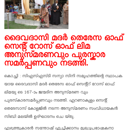
ദൈവദാസി മദർ തെരേസ ഓഫ്
സെന്റ് റോസ് ഓഫ് ലിമ
അനുസ്‌മരണവും പുരസ്കാര
സമർപ്പണവും നടത്തി.
കൊച്ചി : സിഎസ്എസ്‌ടി സന്യാ സിനി സമൂഹത്തിന്റെ സ്ഥാപക
യായ ദൈവദാസി മദർ തെരേസ ഓഫ് സെന്റ്റ് റോസ് ഓഫ്
ലിമയു ടെ 167-ാം ജന്മദിന അനുസ്‌മരണ വും
പുരസ്‌കാരസമർപ്പണവും നടത്തി. എറണാകുളം സെൻ്റ്
തെരേസാസ് കോളജിൽ നടന്ന അനുസ്‌മരണം സംവിധായകൻ
സിബി മലയിൽ ഉദ്ഘാടനം ചെ യ്‌തു.
എഴുത്തുകാരൻ സന്തോഷ് ഏച്ചിക്കാനം മുഖ്യപ്രഭാഷകനാ