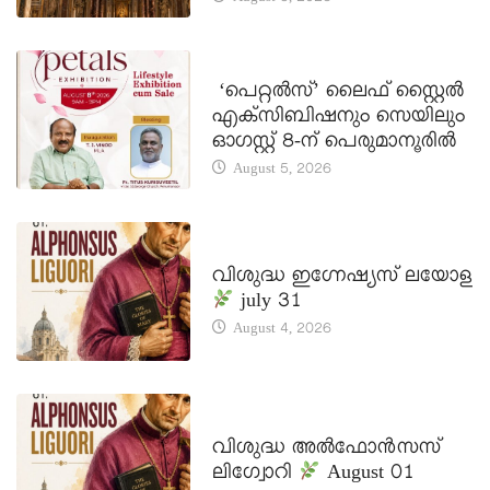
LATEST NEWS
‘പെറ്റൽസ്’ ലൈഫ് സ്റ്റൈൽ
എക്സിബിഷനും സെയിലും
ഓഗസ്റ്റ് 8-ന് പെരുമാനൂരിൽ
August 5, 2026
DAILY SAINTS
വിശുദ്ധ ഇഗ്നേഷ്യസ് ലയോള
july 31
August 4, 2026
DAILY SAINTS
വിശുദ്ധ അൽഫോൻസസ്
ലിഗ്വോറി
August 01