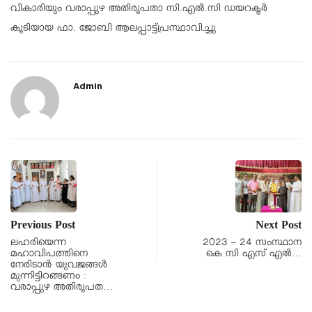
വികാരിയും വരാപ്പുഴ അതിരൂപതാ സി.എല്‍.സി ഡയറക്ടര്‍
കൂടിയായ ഫാ. ജോബി ആലപ്പാട്ട്പ്രസ്ഥാവിച്ചു
Admin
Previous Post
Next Post
ലഹരിയെന്ന
2023 – 24 സംസ്ഥാന
മഹാവിപത്തിനെ
കെ സി എസ് എൽ…
നേരിടാൻ യുവജങ്ങൾ
മുന്നിട്ടിറങ്ങണം :
വരാപ്പുഴ അതിരൂപത…