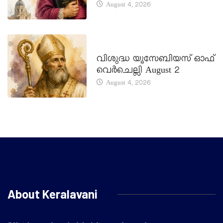
August 4, 2026
DAILY SAINTS
വിശുദ്ധ യൂസേബിയസ് ഓഫ്
വെർചെല്ലി August 2
August 4, 2026
About Keralavani