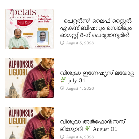
LATEST NEWS
‘പെറ്റൽസ്’ ലൈഫ് സ്റ്റൈൽ
എക്സിബിഷനും സെയിലും
ഓഗസ്റ്റ് 8-ന് പെരുമാനൂരിൽ
August 5, 2026
DAILY SAINTS
വിശുദ്ധ ഇഗ്നേഷ്യസ് ലയോള
july 31
August 4, 2026
DAILY SAINTS
വിശുദ്ധ അൽഫോൻസസ്
ലിഗ്വോറി
August 01
August 4, 2026