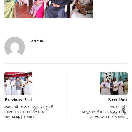
Admin
Previous Post
Next Post
കെ.സി. വൈ.എം ലാറ്റിൻ
ദേവാസ്ത് :
സംസ്ഥാന വാർഷിക
അരൂപത്തിലേക്കുള്ള വിളി
അസംബ്ലി നടത്തി
പ്രകാശനം ചെയ്തു