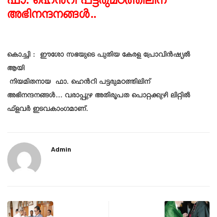
ഫാ. ഹെൻറി പട്ടരുമഠത്തിലിന്
അഭിനന്ദനങ്ങൾ..
കൊച്ചി : ഈശോ സഭയുടെ പുതിയ കേരള പ്രോവിൻഷ്യൽ
ആയി
നിയമിതനായ ഫാ. ഹെൻറി പട്ടരുമഠത്തിലിന്
അഭിനന്ദനങ്ങൾ… വരാപ്പുഴ അതിരൂപത പൊറ്റക്കുഴി ലിറ്റില്‍
ഫ്‌ളവര്‍ ഇടവകാംഗമാണ്.
Admin