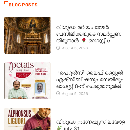
BLOG POSTS
DAILY SAINTS
വിശുദ്ധ മറിയം മേജർ
ബസിലിക്കയുടെ സമർപ്പണ
തിരുനാൾ
ഓഗസ്റ്റ് 5 –
August 5, 2026
LATEST NEWS
‘പെറ്റൽസ്’ ലൈഫ് സ്റ്റൈൽ
എക്സിബിഷനും സെയിലും
ഓഗസ്റ്റ് 8-ന് പെരുമാനൂരിൽ
August 5, 2026
DAILY SAINTS
വിശുദ്ധ ഇഗ്നേഷ്യസ് ലയോള
july 31