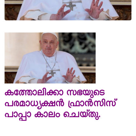
കത്തോലിക്കാ സഭയുടെ
പരമാധ്യക്ഷൻ ഫ്രാൻസിസ്
പാപ്പാ കാലം ചെയ്തു.