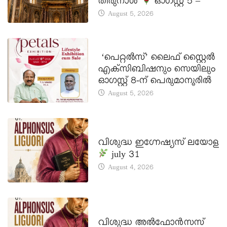
തിരുനാൾ
ഓഗസ്റ്റ് 5 –
August 5, 2026
LATEST NEWS
‘പെറ്റൽസ്’ ലൈഫ് സ്റ്റൈൽ
എക്സിബിഷനും സെയിലും
ഓഗസ്റ്റ് 8-ന് പെരുമാനൂരിൽ
August 5, 2026
DAILY SAINTS
വിശുദ്ധ ഇഗ്നേഷ്യസ് ലയോള
july 31
August 4, 2026
DAILY SAINTS
വിശുദ്ധ അൽഫോൻസസ്