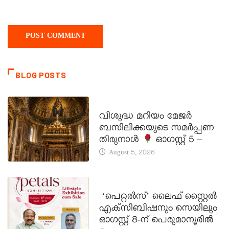
BLOG POSTS
DAILY SAINTS
വിശുദ്ധ മറിയം മേജർ
ബസിലിക്കയുടെ സമർപ്പണ
തിരുനാൾ
ഓഗസ്റ്റ് 5 –
August 5, 2026
LATEST NEWS
‘പെറ്റൽസ്’ ലൈഫ് സ്റ്റൈൽ
എക്സിബിഷനും സെയിലും
ഓഗസ്റ്റ് 8-ന് പെരുമാനൂരിൽ