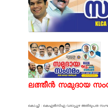
ലത്തീൻ സമുദായ സംഗ
കൊച്ചി : കെഎൽസിഎ വരാപ്പുഴ അതിരൂപത സംഘടിപ