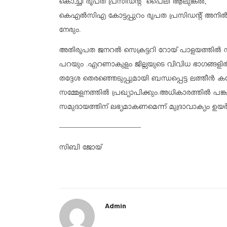
കൊച്ചി രൂപത പ്രസിഡന്റ് പൈലി ആലുങ്കൽ,
കെഎൽസിഎ കോട്ടപ്പുറം രൂപത പ്രസിഡൻ്റ് അന
നേരും.
അതിരൂപത ജനറൽ സെക്രട്ടറി റോയ് പാളയത്തിൽ സ്
പറയും .എറണാകുളം ജില്ലയുടെ വിവിധ ഭാഗങ്ങളിൽ ന
തദ്ദേശ തെരഞ്ഞെടുപ്പുമായി ബന്ധപ്പെട്ട ലത്തീൻ
സമ്മേളനത്തിൽ പ്രഖ്യാപിക്കും.അധികാരത്തിൽ പങ
സമുദായത്തിന് ലഭ്യമാകണമെന്ന് മുദ്രാവാക്യം ഉയർത
———————————–
സിബി ജോയ്
Admin