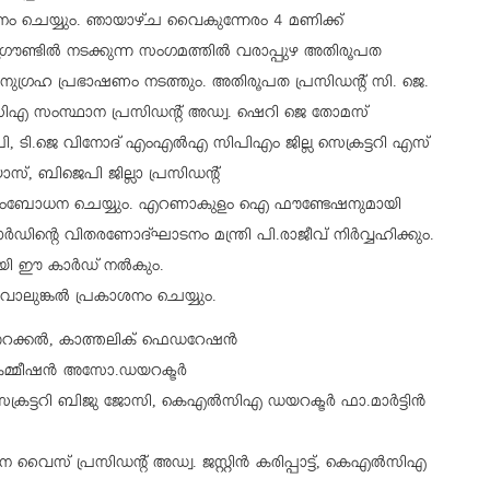
ാടനം ചെയ്യും. ഞായാഴ്ച വൈകുന്നേരം 4 മണിക്ക്
 ഗ്രൗണ്ടിൽ നടക്കുന്ന സംഗമത്തിൽ വരാപ്പുഴ അതിരൂപത
്രഹ പ്രഭാഷണം നടത്തും. അതിരൂപത പ്രസിഡൻ്റ് സി. ജെ.
എ സംസ്ഥാന പ്രസിഡന്റ് അഡ്വ. ഷെറി ജെ തോമസ്
 ടി.ജെ വിനോദ് എംഎൽഎ സിപിഎം ജില്ല സെക്രട്ടറി എസ്
സ്, ബിജെപി ജില്ലാ പ്രസിഡന്റ്
സംബോധന ചെയ്യും. എറണാകുളം ഐ ഫൗണ്ടേഷനുമായി
ൻ്റെ വിതരണോദ്ഘാടനം മന്ത്രി പി.രാജീവ് നിർവ്വഹിക്കും.
ായി ഈ കാർഡ് നൽകും.
വാലുങ്കൽ പ്രകാശനം ചെയ്യും.
റക്കൽ, കാത്തലിക് ഫെഡറേഷൻ
യ കമ്മീഷൻ അസോ.ഡയറക്ടർ
രട്ടറി ബിജു ജോസി, കെഎൽസിഎ ഡയറക്ടർ ഫാ.മാർട്ടിൻ
ൈസ് പ്രസിഡന്റ് അഡ്വ. ജസ്റ്റിൻ കരിപ്പാട്ട്, കെഎൽസിഎ