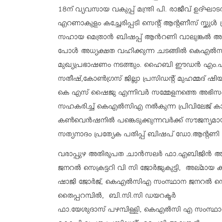
18ന് വ്യവസായ വകുപ്പ് മന്ത്രി പി. രാജീവ് ഉദ്ഘ
എറണാകുളം കച്ചേരിപ്പടി സെൻ്റ് ആൻ്റണീസ് സ്കൂൾ
സഹായ മെത്രാൻ ബിഷപ്പ് ആൻറണി വാലുങ്കൽ അനുഗ
പോൾ അധ്യക്ഷത വഹിക്കുന്ന ചടങ്ങിൽ കെഎൽസി
മുഖ്യപ്രഭാഷണം നടത്തും. ഹൈബി ഈഡൻ എം.പി,
സതീഷ്,കോൺഗ്രസ് ജില്ലാ പ്രസിഡന്റ് മുഹമ്മദ് ഷിയാ
കെ എസ് ഷൈജു എന്നിവർ സമ്മേളനത്തെ അഭി
സഹകരിച്ച് കെഎൽസിഎ നൽകുന്ന പ്രിവിലേജ് കാർഡി
കൺവെൻഷനിൽ പങ്കെടുക്കുന്നവർക്ക് സൗജന്യമ
സത്യനാദം പ്രത്യേക പതിപ്പ് ബിഷപ് ഡോ.ആന്റണി 
വരാപ്പുഴ അതിരൂപത ചാൻസലർ ഫാ.എബിജിൻ അ
ജനറൽ സെക്രട്ടറി വി സി ജോർജുകുട്ടി, അല്മാ
ഷാജി ജോർജ്, കെഎൽസിഎ സംസ്ഥാന ജനറൽ സെക്
തൈപ്പറമ്പിൽ, ബി.സി.സി ഡയറക്ടർ
ഫാ.യേശുദാസ് പഴമ്പിള്ളി, കെഎൽസി എ സംസ്ഥാന വ