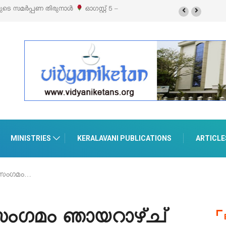
ിബിഷനും സെയിലും ഓഗസ്റ്റ് 8-ന്
MINISTRIES
KERALAVANI PUBLICATIONS
ARTICLE
 സംഗമം…
സംഗമം ഞായറാഴ്ച്