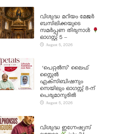
DAILY SAINTS
വിശുദ്ധ മറിയം മേജർ
ബസിലിക്കയുടെ
സമർപ്പണ തിരുനാൾ
ഓഗസ്റ്റ് 5 –
August 5, 2026
LATEST NEWS
‘പെറ്റൽസ്’ ലൈഫ്
സ്റ്റൈൽ
എക്സിബിഷനും
സെയിലും ഓഗസ്റ്റ് 8-ന്
പെരുമാനൂരിൽ
August 5, 2026
DAILY SAINTS
വിശുദ്ധ ഇഗ്നേഷ്യസ്