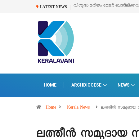
്കയുടെ സമർപ്പണ തിരുനാൾ
ഓഗസ്റ്റ് 5 –
‘പെറ്റൽസ്’ ലൈഫ് സ്റ്റൈൽ എക്സ
LATEST NEWS
പെരുമാനൂരിൽ
HOME
ARCHDIOCESE
NEWS
Home
Kerala News
ലത്തീൻ സമുദായ
ലത്തീൻ സമുദായ 