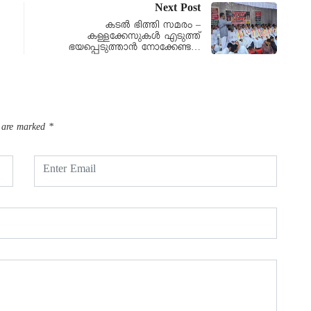
Next Post
കടൽ ഭിത്തി സമരം –
കള്ളക്കേസുകൾ എടുത്ത്
ഭയപ്പെടുത്താൻ നോക്കേണ്ട…
s are marked
*