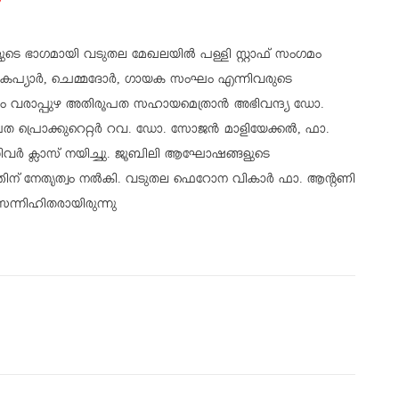
 ഭാഗമായി വടുതല മേഖലയിൽ പള്ളി സ്റ്റാഫ് സംഗമം
ാർ, കപ്യാർ, ചെമ്മദോർ, ഗായക സംഘം എന്നിവരുടെ
ം വരാപ്പുഴ അതിരൂപത സഹായമെത്രാൻ അഭിവന്ദ്യ ഡോ.
ൂപത പ്രൊക്കുറെറ്റർ റവ. ഡോ. സോജൻ മാളിയേക്കൽ, ഫാ.
ിവർ ക്ലാസ് നയിച്ചു. ജൂബിലി ആഘോഷങ്ങളുടെ
്തിന് നേതൃത്വം നൽകി. വടുതല ഫെറോന വികാർ ഫാ. ആന്റണി
ന്നിഹിതരായിരുന്നു