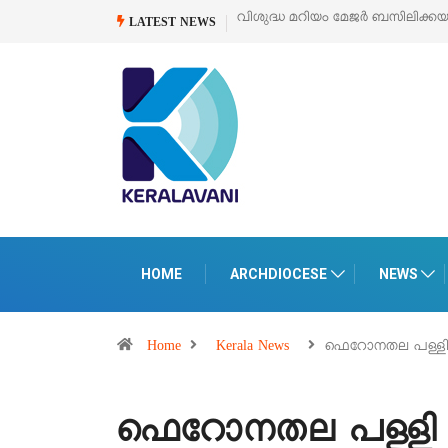
വിശുദ്ധ മറിയം മേജർ ബസിലിക്കയുടെ സമർപ്പണ തിരുനാൾ
ഓഗസ്റ്റ് 5 
LATEST NEWS
HOME
ARCHDIOCESE
NEWS
Home
Kerala News
ഫെറോനതല പള്ളി സ
ഫെറോനതല പള്ളി സ