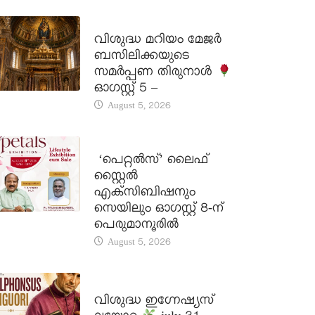
DAILY SAINTS
വിശുദ്ധ മറിയം മേജർ
ബസിലിക്കയുടെ
സമർപ്പണ തിരുനാൾ
ഓഗസ്റ്റ് 5 –
August 5, 2026
LATEST NEWS
‘പെറ്റൽസ്’ ലൈഫ്
സ്റ്റൈൽ
എക്സിബിഷനും
സെയിലും ഓഗസ്റ്റ് 8-ന്
പെരുമാനൂരിൽ
August 5, 2026
DAILY SAINTS
വിശുദ്ധ ഇഗ്നേഷ്യസ്