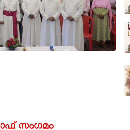
്റാഫ് സംഗമം