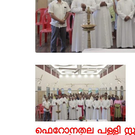
ഫെറോനതല പള്ളി സ്റ