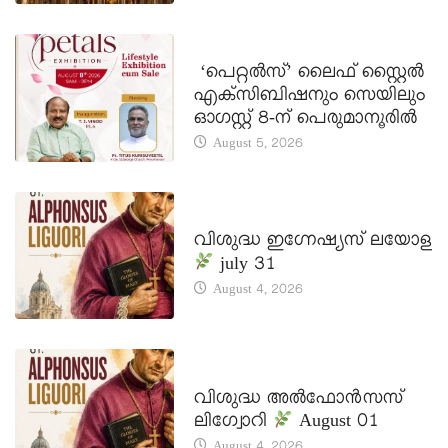
LATEST NEWS
‘പെറ്റൽസ്’ ലൈഫ് സ്റ്റൈൽ
എക്സിബിഷനും സെയിലും
ഓഗസ്റ്റ് 8-ന് പെരുമാനൂരിൽ
August 5, 2026
DAILY SAINTS
വിശുദ്ധ ഇഗ്നേഷ്യസ് ലയോള
july 31
August 4, 2026
DAILY SAINTS
വിശുദ്ധ അൽഫോൻസസ്
ലിഗ്വോറി
August 01