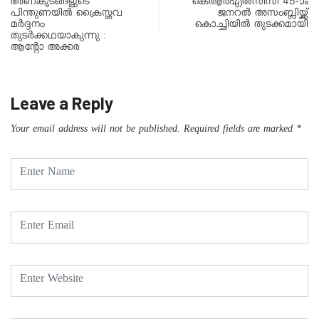
ഭരണകൂടങ്ങളുടെ
കെആര്‍എല്‍സിസി 45-ാം
പിന്തുണയിൽ ക്രൈസ്തവ
ജനറല്‍ അസംബ്ലിയ്ക്ക്
മർദ്ദനം
കൊച്ചിയില്‍ തുടക്കമായി
തുടർക്കഥയാകുന്നു :
ആൻ്റോ അക്കര
Leave a Reply
Your email address will not be published.
Required fields are marked
*