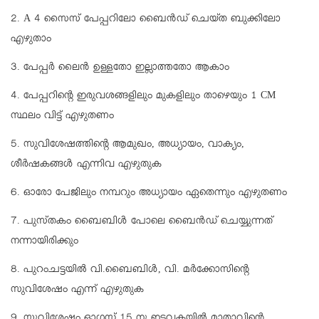
2. A 4 സൈസ് പേപ്പറിലോ ബൈൻഡ് ചെയ്‌ത ബുക്കിലോ
എഴുതാം
3. പേപ്പർ ലൈൻ ഉള്ളതോ ഇല്ലാത്തതോ ആകാം
4. പേപ്പറിൻ്റെ ഇരുവശങ്ങളിലും മുകളിലും താഴെയും 1 CM
സ്ഥലം വിട്ട് എഴുതണം
5. സുവിശേഷത്തിൻ്റെ ആമുഖം, അധ്യായം, വാക്യം,
ശീർഷകങ്ങൾ എന്നിവ എഴുതുക
6. ഓരോ പേജിലും നമ്പറും അധ്യായം ഏതെന്നും എഴുതണം
7. പുസ്‌തകം ബൈബിൾ പോലെ ബൈൻഡ് ചെയ്യുന്നത്
നന്നായിരിക്കും
8. പുറംചട്ടയിൽ വി.ബൈബിൾ, വി. മർക്കോസിൻ്റെ
സുവിശേഷം എന്ന് എഴുതുക