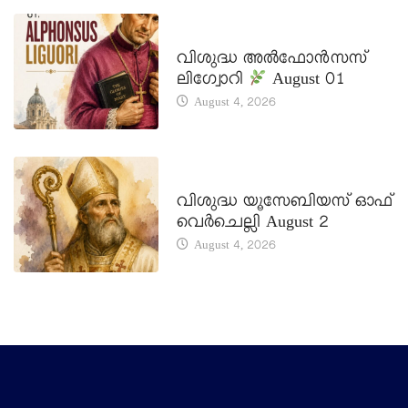
DAILY SAINTS
വിശുദ്ധ അൽഫോൻസസ്
ലിഗ്വോറി
August 01
August 4, 2026
DAILY SAINTS
വിശുദ്ധ യൂസേബിയസ് ഓഫ്
വെർചെല്ലി August 2
August 4, 2026