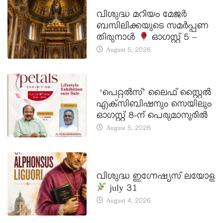
DAILY SAINTS
വിശുദ്ധ മറിയം മേജർ
ബസിലിക്കയുടെ സമർപ്പണ
തിരുനാൾ
ഓഗസ്റ്റ് 5 –
August 5, 2026
LATEST NEWS
‘പെറ്റൽസ്’ ലൈഫ് സ്റ്റൈൽ
എക്സിബിഷനും സെയിലും
ഓഗസ്റ്റ് 8-ന് പെരുമാനൂരിൽ
August 5, 2026
DAILY SAINTS
വിശുദ്ധ ഇഗ്നേഷ്യസ് ലയോള
july 31
August 4, 2026