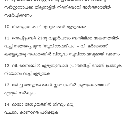
9. സുവിശേഷം ഓഗസ്റ്റ് 15 നു ഇടവകയിൽ മാതാവിൻ്റെ
സ്വർഗ്ഗാരോപണ തിരുനാളിൽ നിരനിരയായി അൾത്താരയിൽ
സമർപ്പിക്കണം
10. നിങ്ങളുടെ പേര് ആദ്യപേജിൽ എഴുതണം
11. സെപ്റ്റംബർ 21നു വല്ലാർപാടം ബസിലിക്ക അങ്കണത്തിൽ
വച്ച് നടത്തപ്പെടുന്ന ‘സുവിശേഷദീപം’ – വി. മർക്കോസ്
കയ്യെഴുത്തു സംഗമത്തിൽ വിശുദ്ധ സുവിശേഷവുമായി വരണം
12. വി. ബൈബിൾ എഴുതുമ്പോൾ പ്രാർത്ഥിച്ച് ഒരുങ്ങി പ്രത്യേക
നിയോഗം വച്ച് എഴുതുക
13. ലഭിച്ച അനുഗ്രഹങ്ങൾ ഇടവകയിൽ കൃതജ്ഞംതയായി
എഴുതി നൽകുക
14. ഓരോ അധ്യായത്തിൽ നിന്നും ഒരു
വചനം കാണാതെ പഠിക്കുക