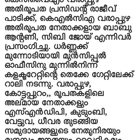
കെസിവൈഎം വരാപ്പുഴ
അതിരൂപത പ്രസിഡൻ്റ് രാജീവ്
പാടിക്ക്, കെഎൽസിഎ വരാപ്പുഴ
അതിരൂപത നേതാക്കളായ ബാബു
ആൻ്റണി, സിബി ജോയ് എന്നിവർ
പ്രസംഗിച്ചു. ധർണ്ണക്ക്
മുന്നോടിയായി മുൻസിപ്പൽ
ഓഫീസിനു മുന്നിൽനിന്ന്
കളക്ടറേറ്റിൻ്റെ തെക്കേ ഗേറ്റിലേക്ക്
റാലി നടന്നു. വരാപ്പുഴ,
കോട്ടപ്പുറം,, രൂപതകളിലെ
അല്മായ നേതാക്കളും
എസ്‌എൻഡിപി, കുടുംബി,
വേട്ടുവ, ധീവര തുടങ്ങിയ
സമുദായങ്ങളുടെ നേതൃനിരയും