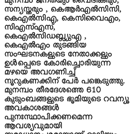
മുനമ്പം ജനതയും വൈദികരും,
സന്യസ്തരും , കെആർഎൽസിസി,
കെഎൽസിഎ, കെസിവൈഎം,
സിഎസ്എസ്,
കെഎൽസിഡബ്ല്യുഎ ,
കെഎൽഎം തുടങ്ങിയ
സംഘടനകളുടെ നേതാക്കളും
ഉൾപ്പെടെ കോരിച്ചൊരിയുന്ന
മഴയെ അവഗണിച്ച്
നൂറുകണക്കിന് പേർ പങ്കെടുത്തു.
മുനമ്പം തീരദേശത്തെ 610
കുടുംബങ്ങളുടെ ഭൂമിയുടെ റവന്യൂ
അവകാശങ്ങൾ
പുനഃസ്ഥാപിക്കണമെന്ന
ആവശ്യവുമായി