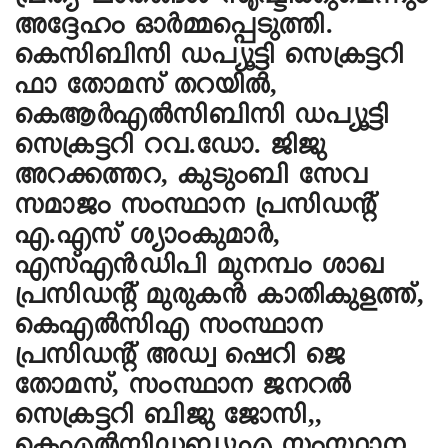
അദ്ദേഹം ഓർമ്മപ്പെടുത്തി.
കെസിബിസി ഡപ്യൂട്ടി സെക്രട്ടറി
ഫാ തോമസ് തറയിൽ,
കെആർഎൽസിബിസി ഡപ്യൂട്ടി
സെക്രട്ടറി റവ.ഡോ. ജിജു
അറക്കത്തറ, കുടുംബി സേവ
സമാജം സംസ്ഥാന പ്രസിഡൻ്റ്
എ.എസ് ശ്യാംകുമാർ,
എസ്എൻഡിപി മുനമ്പം ശാഖ
പ്രസിഡൻ്റ് മുരുകൻ കാതികുളത്ത്,
കെഎൽസിഎ സംസ്ഥാന
പ്രസിഡൻ്റ് അഡ്വ ഷെറി ജെ
തോമസ്, സംസ്ഥാന ജനറൽ
സെക്രട്ടറി ബിജു ജോസി,,