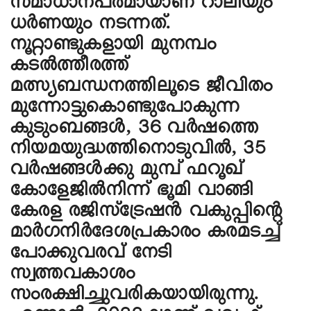
സമാധാനപരമായാണ് റാലിയും
ധർണയും നടന്നത്.
നൂറ്റാണ്ടുകളായി മുനമ്പം
കടൽത്തീരത്ത്
മത്സ്യബന്ധനത്തിലൂടെ ജീവിതം
മുന്നോട്ടുകൊണ്ടുപോകുന്ന
കുടുംബങ്ങൾ, 36 വർഷത്തെ
നിയമയുദ്ധത്തിനൊടുവിൽ, 35
വർഷങ്ങൾക്കു മുമ്പ് ഫറൂഖ്
കോളേജിൽനിന്ന് ഭൂമി വാങ്ങി
കേരള രജിസ്ട്രേഷൻ വകുപ്പിന്റെ
മാർഗനിർദേശപ്രകാരം കരമടച്ച്
പോക്കുവരവ് നേടി
സ്വത്തവകാശം
സംരക്ഷിച്ചുവരികയായിരുന്നു.