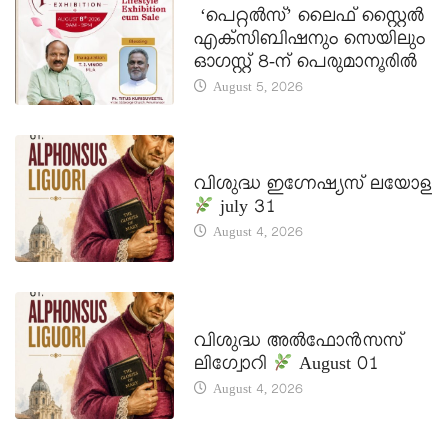
‘പെറ്റൽസ്’ ലൈഫ് സ്റ്റൈൽ
എക്സിബിഷനും സെയിലും
ഓഗസ്റ്റ് 8-ന് പെരുമാനൂരിൽ
August 5, 2026
DAILY SAINTS
വിശുദ്ധ ഇഗ്നേഷ്യസ് ലയോള
july 31
August 4, 2026
DAILY SAINTS
വിശുദ്ധ അൽഫോൻസസ്
ലിഗ്വോറി
August 01
August 4, 2026