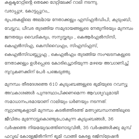
കളക്ടറേറ്റിൻ്റെ തെക്കേ ഗേറ്റിലേക്ക് റാലി നടന്നു.
വരാപ്പുഴ, കോട്ടപ്പുറം,,
രൂപതകളിലെ അല്മായ നേതാക്കളും എസ്‌എൻഡിപി, കുടുംബി,
വേട്ടുവ, ധീവര തുടങ്ങിയ സമുദായങ്ങളുടെ നേതൃനിരയും മുനമ്പം
ജനതയും വൈദികരും, സന്യസ്തരും , കെആർഎൽസിസി,
കെഎൽസിഎ, കെസിവൈഎം, സിഎസ്എസ്,
കെഎൽസിഡബ്ല്യുഎ , കെഎൽഎം തുടങ്ങിയ സംഘടനകളുടെ
നേതാക്കളും ഉൾപ്പെടെ കോരിച്ചൊരിയുന്ന മഴയെ അവഗണിച്ച്
നൂറുകണക്കിന് പേർ പങ്കെടുത്തു.
മുനമ്പം തീരദേശത്തെ 610 കുടുംബങ്ങളുടെ ഭൂമിയുടെ റവന്യൂ
അവകാശങ്ങൾ പുനഃസ്ഥാപിക്കണമെന്ന ആവശ്യവുമായി
സമാധാനപരമായാണ് റാലിയും ധർണയും നടന്നത്.
നൂറ്റാണ്ടുകളായി മുനമ്പം കടൽത്തീരത്ത് മത്സ്യബന്ധനത്തിലൂടെ
ജീവിതം മുന്നോട്ടുകൊണ്ടുപോകുന്ന കുടുംബങ്ങൾ, 36
വർഷത്തെ നിയമയുദ്ധത്തിനൊടുവിൽ, 35 വർഷങ്ങൾക്കു മുമ്പ്
ഫറൂഖ് കോളേജിൽനിന്ന് ഭൂമി വാങ്ങി കേരള രജിസ്ട്രേഷൻ