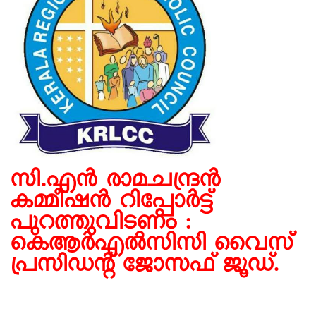
സി.എൻ രാമചന്ദ്രൻ
കമ്മീഷൻ റിപ്പോർട്ട്
പുറത്തുവിടണം :
കെആർഎൽസിസി വൈസ്
പ്രസിഡൻ്റ് ജോസഫ് ജൂഡ്.