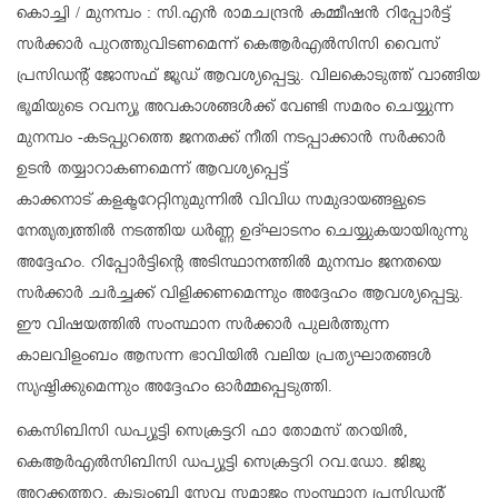
കൊച്ചി / മുനമ്പം : സി.എൻ രാമചന്ദ്രൻ കമ്മീഷൻ റിപ്പോർട്ട്
സർക്കാർ പുറത്തുവിടണമെന്ന് കെആർഎൽസിസി വൈസ്
പ്രസിഡൻ്റ് ജോസഫ് ജൂഡ് ആവശ്യപ്പെട്ടു. വിലകൊടുത്ത് വാങ്ങിയ
ഭൂമിയുടെ റവന്യൂ അവകാശങ്ങൾക്ക് വേണ്ടി സമരം ചെയ്യുന്ന
മുനമ്പം -കടപ്പുറത്തെ ജനതക്ക് നീതി നടപ്പാക്കാൻ സർക്കാർ
ഉടൻ തയ്യാറാകണമെന്ന് ആവശ്യപ്പെട്ട്
കാക്കനാട് കളക്ടറേറ്റിനുമുന്നിൽ വിവിധ സമുദായങ്ങളുടെ
നേതൃത്വത്തിൽ നടത്തിയ ധർണ്ണ ഉദ്ഘാടനം ചെയ്യുകയായിരുന്നു
അദ്ദേഹം. റിപ്പോർട്ടിൻ്റെ അടിസ്ഥാനത്തിൽ മുനമ്പം ജനതയെ
സർക്കാർ ചർച്ചക്ക് വിളിക്കണമെന്നും അദ്ദേഹം ആവശ്യപ്പെട്ടു.
ഈ വിഷയത്തിൽ സംസ്ഥാന സർക്കാർ പുലർത്തുന്ന
കാലവിളംബം ആസന്ന ഭാവിയിൽ വലിയ പ്രത്യഘാതങ്ങൾ
സൃഷ്ടിക്കുമെന്നും അദ്ദേഹം ഓർമ്മപ്പെടുത്തി.
കെസിബിസി ഡപ്യൂട്ടി സെക്രട്ടറി ഫാ തോമസ് തറയിൽ,
കെആർഎൽസിബിസി ഡപ്യൂട്ടി സെക്രട്ടറി റവ.ഡോ. ജിജു
അറക്കത്തറ, കുടുംബി സേവ സമാജം സംസ്ഥാന പ്രസിഡൻ്റ്