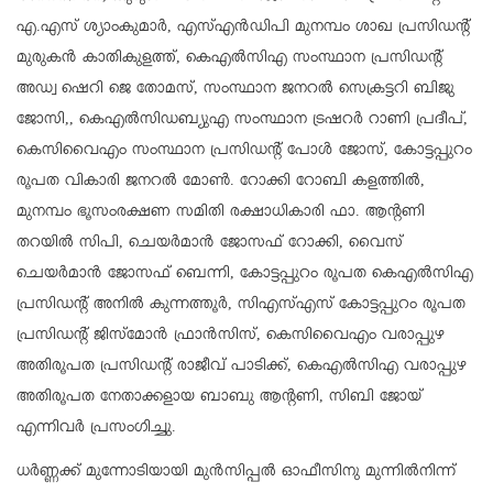
എ.എസ് ശ്യാംകുമാർ, എസ്എൻഡിപി മുനമ്പം ശാഖ പ്രസിഡൻ്റ്
മുരുകൻ കാതികുളത്ത്, കെഎൽസിഎ സംസ്ഥാന പ്രസിഡൻ്റ്
അഡ്വ ഷെറി ജെ തോമസ്, സംസ്ഥാന ജനറൽ സെക്രട്ടറി ബിജു
ജോസി,, കെഎൽസിഡബ്യുഎ സംസ്ഥാന ട്രഷറർ റാണി പ്രദീപ്,
കെസിവൈഎം സംസ്ഥാന പ്രസിഡൻ്റ് പോൾ ജോസ്, കോട്ടപ്പുറം
രൂപത വികാരി ജനറൽ മോൺ. റോക്കി റോബി കളത്തിൽ,
മുനമ്പം ഭൂസംരക്ഷണ സമിതി രക്ഷാധികാരി ഫാ. ആൻ്റണി
തറയിൽ സിപി, ചെയർമാൻ ജോസഫ് റോക്കി, വൈസ്
ചെയർമാൻ ജോസഫ് ബെന്നി, കോട്ടപ്പുറം രൂപത കെഎൽസിഎ
പ്രസിഡൻ്റ് അനിൽ കുന്നത്തൂർ, സിഎസ്എസ് കോട്ടപ്പുറം രൂപത
പ്രസിഡൻ്റ് ജിസ്മോൻ ഫ്രാൻസിസ്, കെസിവൈഎം വരാപ്പുഴ
അതിരൂപത പ്രസിഡൻ്റ് രാജീവ് പാടിക്ക്, കെഎൽസിഎ വരാപ്പുഴ
അതിരൂപത നേതാക്കളായ ബാബു ആൻ്റണി, സിബി ജോയ്
എന്നിവർ പ്രസംഗിച്ചു.
ധർണ്ണക്ക് മുന്നോടിയായി മുൻസിപ്പൽ ഓഫീസിനു മുന്നിൽനിന്ന്