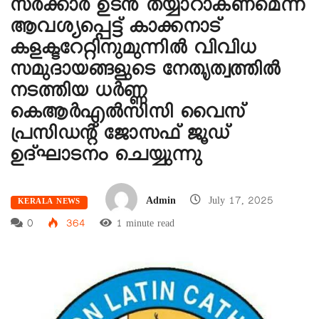
സർക്കാർ ഉടൻ തയ്യാറാകണമെന്ന്
ആവശ്യപ്പെട്ട് കാക്കനാട്
കളക്ടറേറ്റിനുമുന്നിൽ വിവിധ
സമുദായങ്ങളുടെ നേതൃത്വത്തിൽ
നടത്തിയ ധർണ്ണ
കെആർഎൽസിസി വൈസ്
പ്രസിഡൻ്റ് ജോസഫ് ജൂഡ്
ഉദ്ഘാടനം ചെയ്യുന്നു
Admin
July 17, 2025
KERALA NEWS
0
364
1 minute read