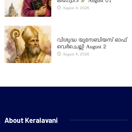
ലിഗ്വോറി
August 01
August 4, 2026
DAILY SAINTS
വിശുദ്ധ യൂസേബിയസ് ഓഫ്
വെർചെല്ലി August 2
August 4, 2026
About Keralavani