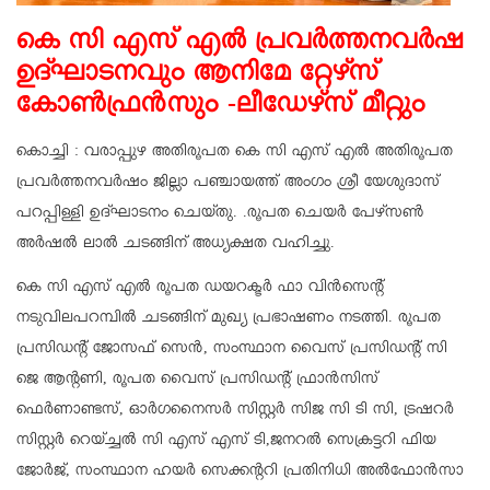
കെ സി എസ് എൽ പ്രവർത്തനവർഷ
ഉദ്ഘാടനവും ആനിമേ റ്റേഴ്സ്
കോൺഫ്രൻസും -ലീഡേഴ്‌സ് മീറ്റും
കൊച്ചി : വരാപ്പുഴ അതിരൂപത കെ സി എസ് എൽ അതിരൂപത
പ്രവർത്തനവർഷം ജില്ലാ പഞ്ചായത്ത്‌ അംഗം ശ്രീ യേശുദാസ്
പറപ്പിള്ളി ഉദ്ഘാടനം ചെയ്തു. .രൂപത ചെയർ പേഴ്സൺ
അർഷൽ ലാൽ ചടങ്ങിന് അധ്യക്ഷത വഹിച്ചു.
കെ സി എസ് എൽ രൂപത ഡയറക്ടർ ഫാ വിൻസെന്റ്
നടുവിലപറമ്പിൽ ചടങ്ങിന് മുഖ്യ പ്രഭാഷണം നടത്തി. രൂപത
പ്രസിഡന്റ്‌ ജോസഫ് സെൻ, സംസ്ഥാന വൈസ് പ്രസിഡന്റ്‌ സി
ജെ ആന്റണി, രൂപത വൈസ് പ്രസിഡന്റ്‌ ഫ്രാൻസിസ്
ഫെർണാണ്ടസ്, ഓർഗനൈസർ സിസ്റ്റർ സിജ സി ടി സി, ട്രഷറർ
സിസ്റ്റർ റെയ്ച്ചൽ സി എസ് എസ് ടി,ജനറൽ സെക്രട്ടറി ഫിയ
ജോർജ്, സംസ്ഥാന ഹയർ സെക്കന്ററി പ്രതിനിധി അൽഫോൻസാ