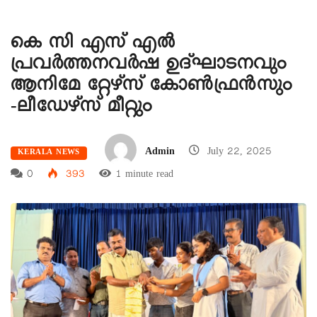
കെ സി എസ് എൽ
പ്രവർത്തനവർഷ ഉദ്ഘാടനവും
ആനിമേ റ്റേഴ്സ് കോൺഫ്രൻസും
-ലീഡേഴ്‌സ് മീറ്റും
Admin
July 22, 2025
KERALA NEWS
0
393
1 minute read