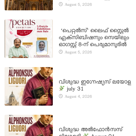
August 5, 2026
LATEST NEWS
‘പെറ്റൽസ്’ ലൈഫ് സ്റ്റൈൽ
എക്സിബിഷനും സെയിലും
ഓഗസ്റ്റ് 8-ന് പെരുമാനൂരിൽ
August 5, 2026
DAILY SAINTS
വിശുദ്ധ ഇഗ്നേഷ്യസ് ലയോള
july 31
August 4, 2026
DAILY SAINTS
വിശുദ്ധ അൽഫോൻസസ്