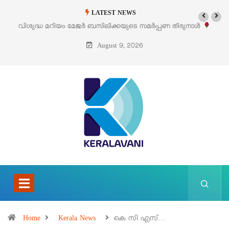
LATEST NEWS
തിരുനാൾ
‘പെറ്റൽസ്’ ലൈഫ് സ്റ്റൈൽ എക്സിബിഷനും സെയിലും ഓഗസ്റ
പെരുമാനൂരിൽ
August 9, 2026
Home
Kerala News
കെ സി എസ്…