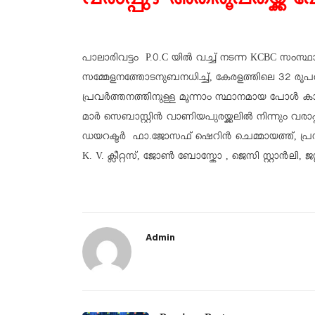
വരാപ്പുഴ അതിരൂപതയ്ക്ക് 
പാലാരിവട്ടം P.0.C യിൽ വച്ച് നടന്ന KCBC സംസ്
സമ്മേളനത്തോടനുബനധിച്ച്, കേരളത്തിലെ 32 രൂ
പ്രവർത്തനത്തിനുള്ള മൂന്നാം സ്ഥാനമായ പോൾ ക
മാർ സെബാസ്റ്റിൻ വാണിയപുരയ്ക്കലിൽ നിന്നും വ
ഡയറക്ടർ ഫാ.ജോസഫ് ഷെറിൻ ചെമ്മായത്ത്, പ്രസിഡ
K. V. ക്ലീറ്റസ്, ജോൺ ബോസ്കോ , ജെസി സ്റ്റാൻലി, ജ
Admin