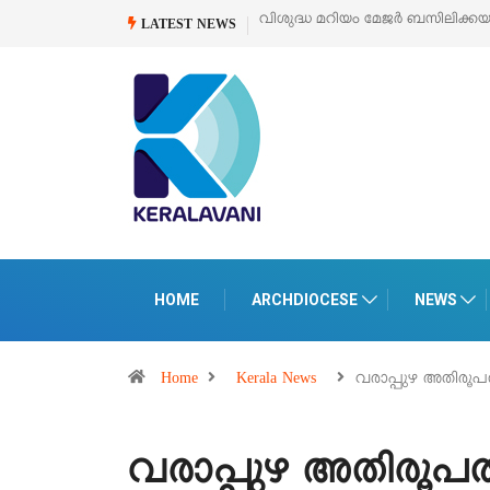
ിയം മേജർ ബസിലിക്കയുടെ സമർപ്പണ തിരുനാൾ
ഓഗസ്റ്റ് 5 –
‘പെറ്റൽസ്’ 
LATEST NEWS
പെരുമാനൂരി
HOME
ARCHDIOCESE
NEWS
Home
Kerala News
വരാപ്പുഴ അതിരൂപതയ
വരാപ്പുഴ അതിരൂപതയ്