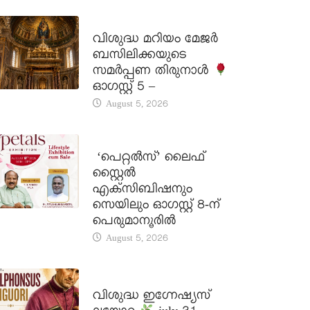
DAILY SAINTS
വിശുദ്ധ മറിയം മേജർ
ബസിലിക്കയുടെ
സമർപ്പണ തിരുനാൾ
ഓഗസ്റ്റ് 5 –
August 5, 2026
LATEST NEWS
‘പെറ്റൽസ്’ ലൈഫ്
സ്റ്റൈൽ
എക്സിബിഷനും
സെയിലും ഓഗസ്റ്റ് 8-ന്
പെരുമാനൂരിൽ
August 5, 2026
DAILY SAINTS
വിശുദ്ധ ഇഗ്നേഷ്യസ്