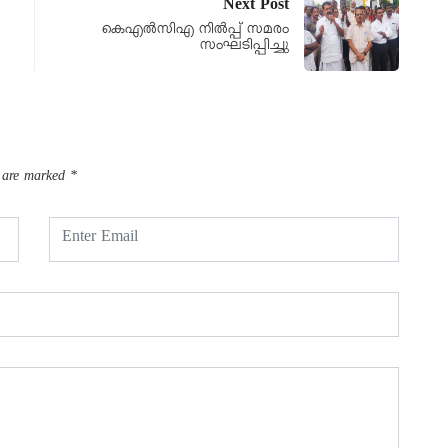
Next Post
കെഎൽസിഎ നിൽപ്പ് സമരം
സംഘടിപ്പിച്ചു
s are marked
*