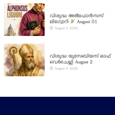
DAILY SAINTS
വിശുദ്ധ അൽഫോൻസസ്
ലിഗ്വോറി
August 01
August 4, 2026
DAILY SAINTS
വിശുദ്ധ യൂസേബിയസ് ഓഫ്
വെർചെല്ലി August 2
August 4, 2026