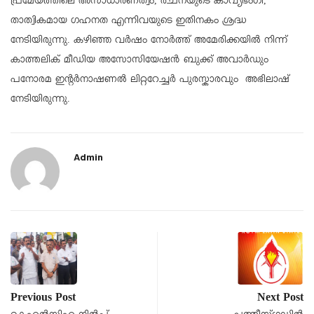
പ്രമേയത്തിലെ അസാധാരണത്വം, രചനയുടെ കാവ്യഭംഗി,
താത്വികമായ ഗഹനത എന്നിവയുടെ ഇതിനകം ശ്രദ്ധ
നേടിയിരുന്നു. കഴിഞ്ഞ വർഷം നോർത്ത് അമേരിക്കയിൽ നിന്ന്
കാത്തലിക് മീഡിയ അസോസിയേഷൻ ബുക്ക് അവാർഡും
പനോരമ ഇന്റർനാഷണൽ ലിറ്ററേച്ചർ പുരസ്കാരവും അഭിലാഷ്
നേടിയിരുന്നു.
Admin
Previous Post
Next Post