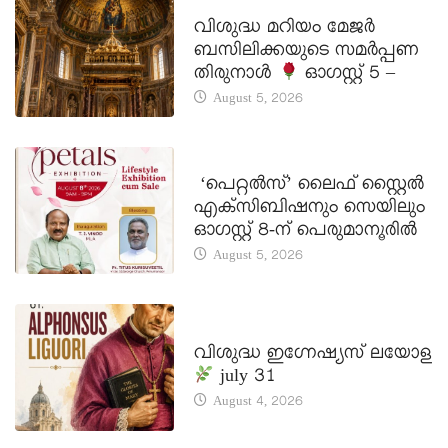
DAILY SAINTS
വിശുദ്ധ മറിയം മേജർ
ബസിലിക്കയുടെ സമർപ്പണ
തിരുനാൾ
ഓഗസ്റ്റ് 5 –
August 5, 2026
LATEST NEWS
‘പെറ്റൽസ്’ ലൈഫ് സ്റ്റൈൽ
എക്സിബിഷനും സെയിലും
ഓഗസ്റ്റ് 8-ന് പെരുമാനൂരിൽ
August 5, 2026
DAILY SAINTS
വിശുദ്ധ ഇഗ്നേഷ്യസ് ലയോള
july 31
August 4, 2026