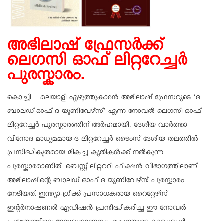
അഭിലാഷ് ഫ്രേസർക്ക്
ലെഗസി ഓഫ് ലിറ്ററേച്ചർ
പുരസ്കാരം.
കൊച്ചി : മലയാളി എഴുത്തുകാരൻ അഭിലാഷ് ഫ്രേസറുടെ ‘ദ
ബാലഡ് ഓഫ് ദ യൂണിവേഴ്സ്’ എന്ന നോവൽ ലെഗസി ഓഫ്
ലിറ്ററേച്ചർ പുരസ്കാരത്തിന് അർഹമായി. ദേശീയ വാർത്താ
വിനോദ മാധ്യമമായ ദ ലിറ്ററേച്ചർ ടൈംസ് ദേശീയ തലത്തിൽ
പ്രസിദ്ധീകൃതമായ മികച്ച കൃതികൾക്ക് നൽകുന്ന
പുരസ്കാരമാണിത്. ബെസ്റ്റ് ലിറ്റററി ഫിക്ഷൻ വിഭാഗത്തിലാണ്
അഭിലാഷിന്റെ ബാലഡ് ഓഫ് ദ യൂണിവേഴ്സ് പുരസ്കാരം
നേടിയത്. ഇന്ത്യാ-ഗ്രീക്ക് പ്രസാധകരായ റൈറ്റേഴ്സ്
ഇന്റർനാഷണൽ എഡിഷൻ പ്രസിദ്ധീകരിച്ച ഈ നോവൽ