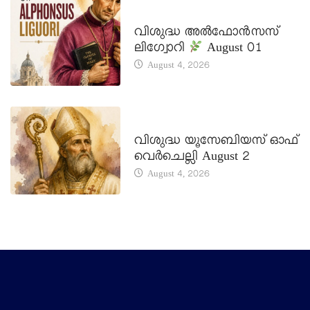
DAILY SAINTS
വിശുദ്ധ അൽഫോൻസസ്
ലിഗ്വോറി
August 01
August 4, 2026
DAILY SAINTS
വിശുദ്ധ യൂസേബിയസ് ഓഫ്
വെർചെല്ലി August 2
August 4, 2026