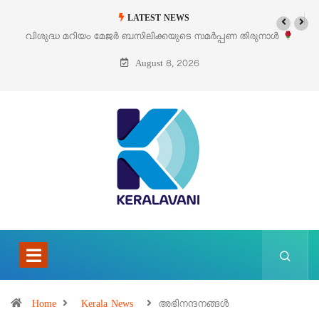
LATEST NEWS
ദ്ധ മറിയം മേജർ ബസിലിക്കയുടെ സമർപ്പണ തിരുനാൾ
‘പെറ്റൽസ്’
ഓഗസ്റ്റ് 5 –
August 8, 2026
Home
Kerala News
അഭിനന്ദനങ്ങള്‍