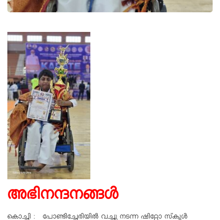
അഭിനന്ദനങ്ങള്‍
കൊച്ചി : പോണ്ടിച്ചേരിയില്‍ വച്ചു നടന്ന ഷിറ്റോ സ്‌കൂള്‍