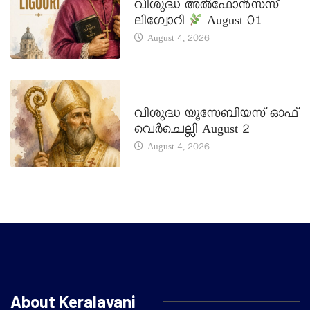
വിശുദ്ധ അൽഫോൻസസ്
ലിഗ്വോറി
August 01
August 4, 2026
DAILY SAINTS
വിശുദ്ധ യൂസേബിയസ് ഓഫ്
വെർചെല്ലി August 2
August 4, 2026
About Keralavani