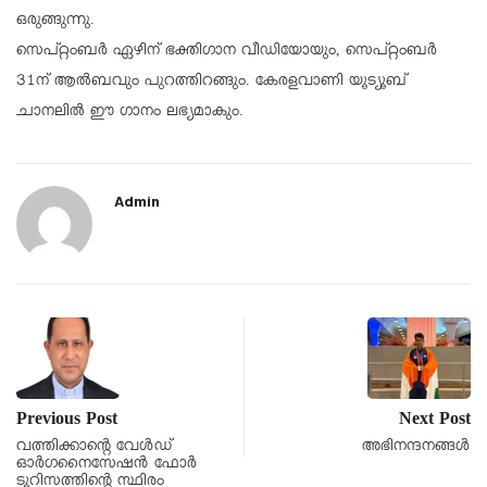
ഒരുങ്ങുന്നു.
സെപ്റ്റംബര്‍ ഏഴിന് ഭക്തിഗാന വീഡിയോയും, സെപ്റ്റംബര്‍
31ന് ആല്‍ബവും പുറത്തിറങ്ങും. കേരളവാണി യൂട്യൂബ്
ചാനലില്‍ ഈ ഗാനം ലഭ്യമാകും.
Admin
Previous Post
Next Post
വത്തിക്കാന്റെ വേൾഡ്
അഭിനന്ദനങ്ങൾ
ഓർഗനൈസേഷൻ ഫോർ
ടൂറിസത്തിന്റെ സ്ഥിരം