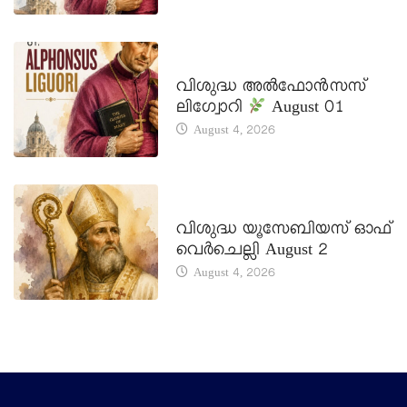
DAILY SAINTS
വിശുദ്ധ അൽഫോൻസസ്
ലിഗ്വോറി
August 01
August 4, 2026
DAILY SAINTS
വിശുദ്ധ യൂസേബിയസ് ഓഫ്
വെർചെല്ലി August 2
August 4, 2026