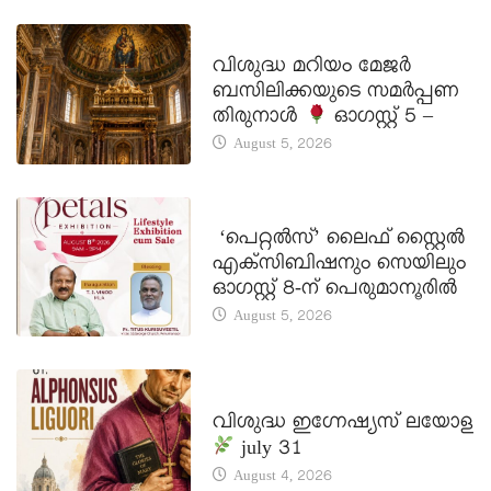
DAILY SAINTS
വിശുദ്ധ മറിയം മേജർ
ബസിലിക്കയുടെ സമർപ്പണ
തിരുനാൾ
ഓഗസ്റ്റ് 5 –
August 5, 2026
LATEST NEWS
‘പെറ്റൽസ്’ ലൈഫ് സ്റ്റൈൽ
എക്സിബിഷനും സെയിലും
ഓഗസ്റ്റ് 8-ന് പെരുമാനൂരിൽ
August 5, 2026
DAILY SAINTS
വിശുദ്ധ ഇഗ്നേഷ്യസ് ലയോള
july 31
August 4, 2026