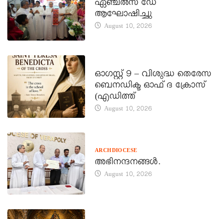
ഏഞ്ചൽസ് ഡേ
ആഘോഷിച്ചു
August 10, 2026
DAILY SAINTS
ഓഗസ്റ്റ് 9 – വിശുദ്ധ തെരേസ
ബെനഡിക്ട ഓഫ് ദ ക്രോസ്
(എഡിത്ത്
August 10, 2026
ARCHDIOCESE
അഭിനന്ദനങ്ങൾ.
August 10, 2026
DAILY SAINTS