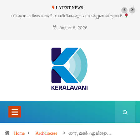
LATEST NEWS
മർപ്പണ തിരുനാൾ
‘പെറ്റൽസ്’ ലൈഫ് സ്റ്റൈൽ എക്സിബിഷനും സെയിലു
പെരുമാനൂരിൽ
August 6, 2026
Home
Archdiocese
ധന്യ മദർ ഏലീശ്വാ…