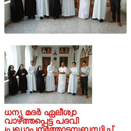
ധന്യ മദർ ഏലീശ്വാ
വാഴ്ത്തപ്പെട്ട പദവി