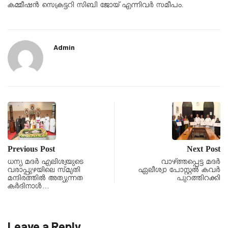
കമ്മീഷൻ സെക്രട്ടറി സിബി ജോയ് എന്നിവർ സമീപം.
Admin
Previous Post
Next Post
ധന്യ മദർ എലിശ്വയുടെ
വാഴ്ത്തപ്പെട്ട മദർ
വരാപ്പുഴയിലെ സ്മൃതി
ഏലീശ്വാ പോസ്റ്റൽ കവർ
മന്ദിരത്തിൽ അത്യുന്നത
പുറത്തിറക്കി
കർദിനാൾ…
Leave a Reply