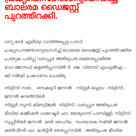
പ്രഖ്യാപനത്തോടനുബന്ധിച്ച്
ബാലരമ ഡൈജസ്റ്റ്
പുറത്തിറക്കി.
ധന്യ മദർ ഏലീശ്വാ വാഴ്ത്തപ്പെട്ട പദവി
പ്രഖ്യാപനത്തോടനുബന്ധിച്ച് ബാലരമ ഡൈജസ്റ്റ് പുറത്തിറക്കിയ
പ്രത്യേക പതിപ്പ് വരാപ്പുഴ അതിരൂപത മെത്രാപ്പോലീത്ത
ഡോ.ജോസഫ് കളത്തിപ്പറമ്പിൽ ടി .ജെ. വിനോദ് എംഎൽഎ –
ക്ക് നൽകി പ്രകാശനം ചെയ്തു.
സിറ്റിസി സഭാ, സെക്രട്ടറി ജനറൽ സിസ്റ്റർ ഐഡ സിറ്റിസി,
ജനറൽ കൗൺസിലർ
സിസ്റ്റർ സൂസി കിണറ്റിങ്കൽ സിറ്റിസി, വരാപ്പുഴ അതിരൂപത
മീഡിയ കമ്മീഷൻ ഡയറക്ടർ ഫാ. യേശുദാസ് പഴമ്പിള്ളി, സിറ്റിസി
സുപ്പീരിയർ ജനറൽ മദർ ഷാഹില, സംഘാടക സമിതി ജനറൽ
കൺവീനർ ഫാ. മാർട്ടിൻ തൈപ്പറമ്പിൽ, അതിരൂപത മീഡിയ