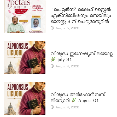
LATEST NEWS
‘പെറ്റൽസ്’ ലൈഫ് സ്റ്റൈൽ
എക്സിബിഷനും സെയിലും
ഓഗസ്റ്റ് 8-ന് പെരുമാനൂരിൽ
August 5, 2026
DAILY SAINTS
വിശുദ്ധ ഇഗ്നേഷ്യസ് ലയോള
july 31
August 4, 2026
DAILY SAINTS
വിശുദ്ധ അൽഫോൻസസ്
ലിഗ്വോറി
August 01
August 4, 2026