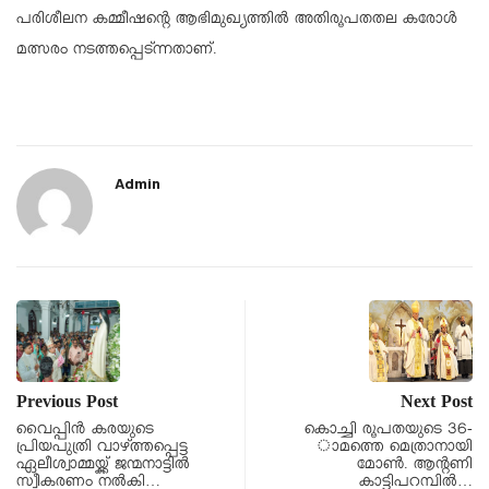
പരിശീലന കമ്മീഷന്റെ ആഭിമുഖ്യത്തില്‍ അതിരൂപതതല കരോള്‍
മത്സരം നടത്തപ്പെട്ന്നതാണ്.
Admin
Previous Post
Next Post
വൈപ്പിൻ കരയുടെ
കൊച്ചി രൂപതയുടെ 36-
പ്രിയപുത്രി വാഴ്ത്തപ്പെട്ട
ാമത്തെ മെത്രാനായി
ഏലീശ്വാമ്മയ്ക്ക് ജന്മനാട്ടിൽ
മോണ്‍. ആന്റണി
സ്വീകരണം നൽകി…
കാട്ടിപറമ്പില്‍…