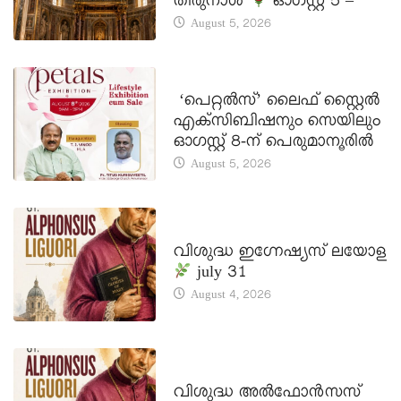
തിരുനാൾ
ഓഗസ്റ്റ് 5 –
August 5, 2026
LATEST NEWS
‘പെറ്റൽസ്’ ലൈഫ് സ്റ്റൈൽ
എക്സിബിഷനും സെയിലും
ഓഗസ്റ്റ് 8-ന് പെരുമാനൂരിൽ
August 5, 2026
DAILY SAINTS
വിശുദ്ധ ഇഗ്നേഷ്യസ് ലയോള
july 31
August 4, 2026
DAILY SAINTS
വിശുദ്ധ അൽഫോൻസസ്