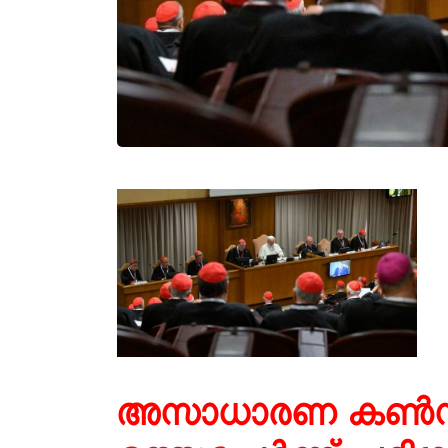
അസാധാരണ കൺസിസ്