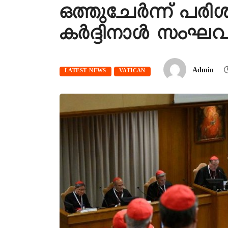
ഒത്തുചേർന്ന് പരിശ
കർദ്ദിനാൾ സംഘവ
Admin
LATEST NEWS
VATICAN