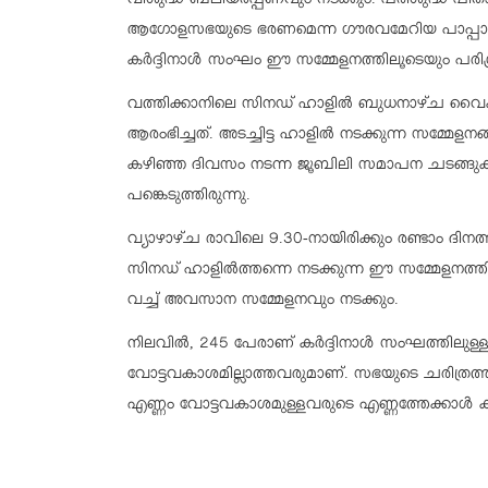
വിശുദ്ധ ബലിയർപ്പണവും നടക്കും. പരിശുദ്ധ പി
ആഗോളസഭയുടെ ഭരണമെന്ന ഗൗരവമേറിയ പാപ്പായ
കർദ്ദിനാൾ സംഘം ഈ സമ്മേളനത്തിലൂടെയും പരിശ്
വത്തിക്കാനിലെ സിനഡ് ഹാളിൽ ബുധനാഴ്ച വൈകു
ആരംഭിച്ചത്. അടച്ചിട്ട ഹാളിൽ നടക്കുന്ന സമ്മേള
കഴിഞ്ഞ ദിവസം നടന്ന ജൂബിലി സമാപന ചടങ്ങുക
പങ്കെടുത്തിരുന്നു.
വ്യാഴാഴ്ച രാവിലെ 9.30-നായിരിക്കും രണ്ടാം ദിനത്ത
സിനഡ് ഹാളിൽത്തന്നെ നടക്കുന്ന ഈ സമ്മേളനത്ത
വച്ച് അവസാന സമ്മേളനവും നടക്കും.
നിലവിൽ, 245 പേരാണ് കർദ്ദിനാൾ സംഘത്തിലുള്
വോട്ടവകാശമില്ലാത്തവരുമാണ്. സഭയുടെ ചരിത്രത്
എണ്ണം വോട്ടവകാശമുള്ളവരുടെ എണ്ണത്തേക്കാൾ കൂ