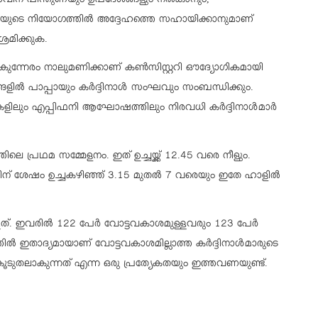
താവിന് പിന്തുണയും ഉപദേശങ്ങളും നൽകാനും,
ുടെ നിയോഗത്തിൽ അദ്ദേഹത്തെ സഹായിക്കാനുമാണ്
രമിക്കുക.
ന്നേരം നാലുമണിക്കാണ് കൺസിസ്റ്ററി ഔദ്യോഗികമായി
നങ്ങളിൽ പാപ്പായും കർദ്ദിനാൾ സംഘവും സംബന്ധിക്കും.
ളിലും എപ്പിഫനി ആഘോഷത്തിലും നിരവധി കർദ്ദിനാൾമാർ
ിലെ പ്രഥമ സമ്മേളനം. ഇത് ഉച്ചയ്ക്ക് 12.45 വരെ നീളും.
ിന് ശേഷം ഉച്ചകഴിഞ്ഞ് 3.15 മുതൽ 7 വരെയും ഇതേ ഹാളിൽ
ളത്. ഇവരിൽ 122 പേർ വോട്ടവകാശമുള്ളവരും 123 പേർ
തിൽ ഇതാദ്യമായാണ് വോട്ടവകാശമില്ലാത്ത കർദ്ദിനാൾമാരുടെ
ടുതലാകുന്നത് എന്ന ഒരു പ്രത്യേകതയും ഇത്തവണയുണ്ട്.