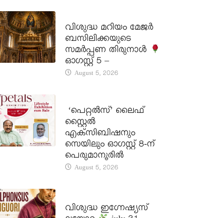
DAILY SAINTS
വിശുദ്ധ മറിയം മേജർ
ബസിലിക്കയുടെ
സമർപ്പണ തിരുനാൾ
ഓഗസ്റ്റ് 5 –
August 5, 2026
LATEST NEWS
‘പെറ്റൽസ്’ ലൈഫ്
സ്റ്റൈൽ
എക്സിബിഷനും
സെയിലും ഓഗസ്റ്റ് 8-ന്
പെരുമാനൂരിൽ
August 5, 2026
DAILY SAINTS
വിശുദ്ധ ഇഗ്നേഷ്യസ്