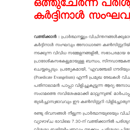
ഒത്തുചേർന്ന് പരിശ
കർദ്ദിനാൾ സംഘവ
വത്തിക്കാന്‍ :
പ്രാർത്ഥനയ്ക്കും വിചിന്തനങ്ങൾക്
കർദ്ദിനാൾ സംഘവും അസാധാരണ കൺസിസ്റ്ററിയിൽ.
നടക്കുന്ന വിവിധ സമ്മേളനങ്ങളിൽ, സഭാപരമായ ര
പ്രാദേശികസഭകളുമായുള്ള ബന്ധം, സിനഡാത്മകത
ചെയ്യപ്പെടും. പ്രത്യേകമായി, “എവഞ്ചേലി ഗൗദിയും”
(Praedicate Evangelium) എന്നീ പ്രമുഖ രേഖകൾ വി
പതിനാലാമൻ പാപ്പാ വിളിച്ചുകൂട്ടുന്ന ആദ്യ അ
സംഗമത്തെ സവിശേഷമാക്കി മാറ്റുന്നുണ്ട്. മാർപാ
തുടർച്ചാസ്വഭാവവും ഈ കൺസിസ്റ്ററി വിളിച്ചോതുന്നു
രണ്ടു ദിവസങ്ങൾ നീളുന്ന പ്രാർത്ഥനയുടെയും വിച
വ്യാഴാഴ്ച രാവിലെ 7.30-ന് വത്തിക്കാനിൽ പരിശുദ