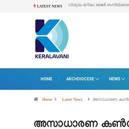
കയുടെ സമർപ്പണ തിരുനാൾ
ഓഗസ്റ്റ് 5 –
‘പെറ്റൽസ്’ ലൈഫ് സ്റ്റൈൽ എക്സ
LATEST NEWS
പെരുമാനൂരിൽ
HOME
ARCHDIOCESE
NEWS
Home
Latest News
അസാധാരണ കൺസിസ്
അസാധാരണ കൺസിസ